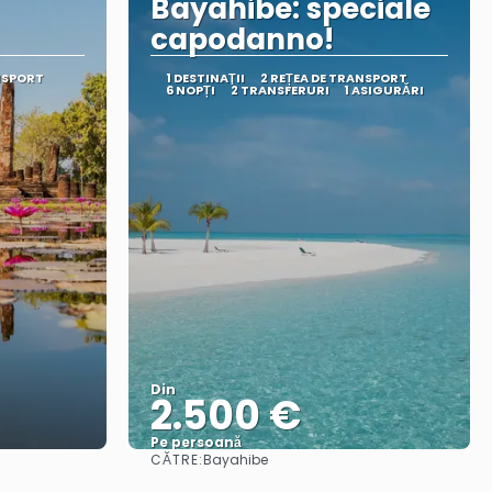
Bayahibe: speciale
capodanno!
NSPORT
1 DESTINAŢII
2 REȚEA DE TRANSPORT
6 NOPȚI
2 TRANSFERURI
1 ASIGURĂRI
Din
2.500 €
Pe persoană
CĂTRE:
Bayahibe
Vedea