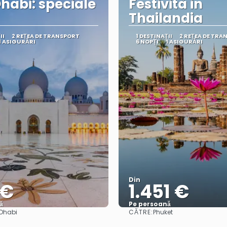
habi: speciale
Festività in
Thailandia
II
2 REȚEA DE TRANSPORT
1 DESTINAŢII
2 REȚEA DE TRA
1 ASIGURĂRI
6 NOPȚI
1 ASIGURĂRI
Din
 €
1.451 €
ă
Pe persoană
CĂTRE:
Dhabi
Phuket
Vedea
Vedea