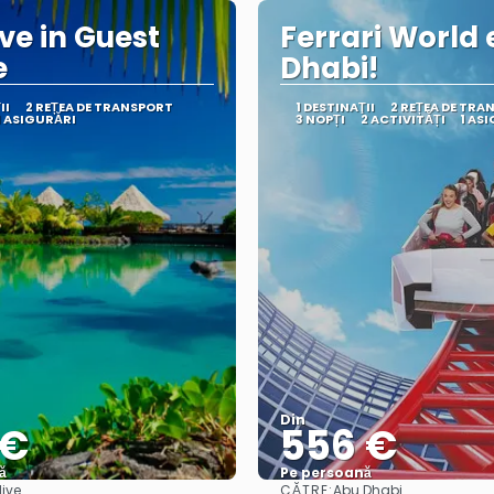
ve in Guest
Ferrari World 
e
Dhabi!
II
2 REȚEA DE TRANSPORT
1 DESTINAŢII
2 REȚEA DE TRA
1 ASIGURĂRI
3 NOPȚI
2 ACTIVITĂȚI
1 AS
Din
 €
556 €
ă
Pe persoană
CĂTRE:
ive
Abu Dhabi