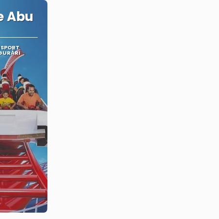
e Abu
NSPORT
IGURĂRI