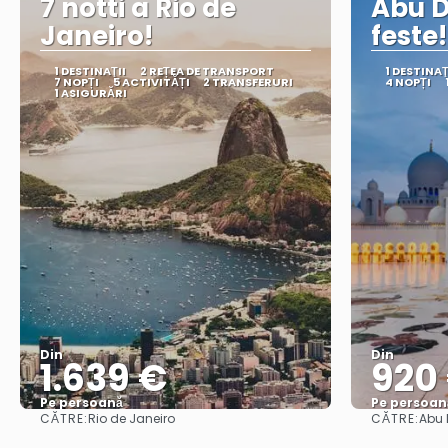
7 notti a Rio de
Abu D
Janeiro!
feste!
1 DESTINAŢII
2 REȚEA DE TRANSPORT
1 DESTINAŢ
7 NOPȚI
5 ACTIVITĂȚI
2 TRANSFERURI
4 NOPȚI
1 ASIGURĂRI
Din
Din
1.639 €
920
Pe persoană
Pe persoan
CĂTRE:
CĂTRE:
Rio de Janeiro
Abu 
Vedea