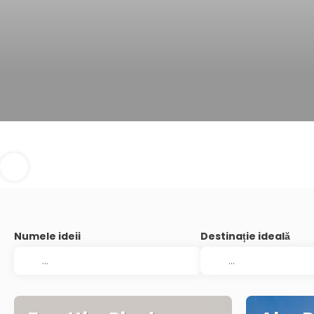
Numele ideii
Destinație ideală