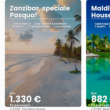
Zanzibar, speciale
Maldi
Pasqua!
Hous
1 DESTINAŢII
2 REȚEA DE TRANSPORT
1 DESTINAŢ
8 NOPȚI
2 TRANSFERURI
1 ASIGURĂRI
7 NOPȚI
Din
Din
1.330 €
882
Pe persoană
Pe persoan
CĂTRE:
CĂTRE:
Zanzibar Island
Mald