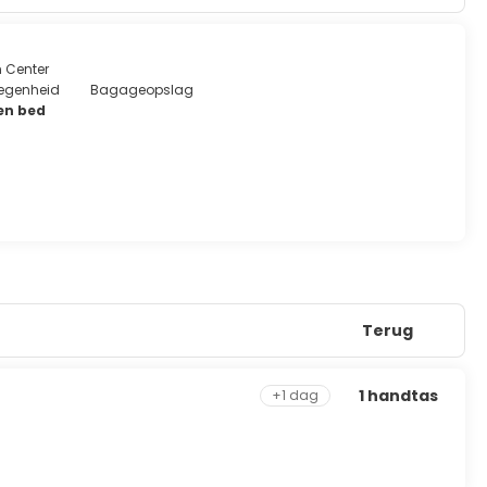
n Center
legenheid
Bagageopslag
en bed
Terug
1 handtas
+1 dag