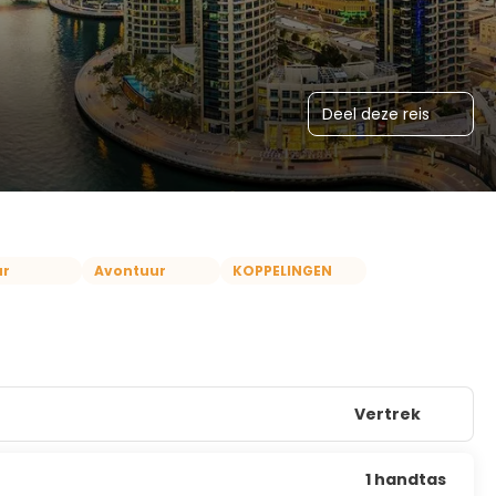
Deel deze reis
ur
Avontuur
KOPPELINGEN
Vertrek
1 handtas