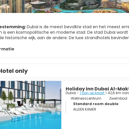
bestemming:
Dubai is de meest bevolkte stad en het meest emi
 en is een kosmopolitische en moderne stad. De stad Dubai word
de historische wijk, aan de andere. De luxe strandhotels bevinde
rmatie
t al een aantal prachtige architectonische hoogstandjes en herb
wereld, fantastische stranden en luxe winkelcentra. De wijk Bast
l en ademt de sfeer van het verleden van Dubai. Hier vindt u tra
Hotel only
ge overgebleven stuk van de oude stadsmuur van Dubai. Een ande
 buiten de oude stad, een prachtig voorbeeld is van traditionele
n vooruitstrevende stad in constante ontwikkeling, maar heeft er 
Holiday Inn Dubai Al-Mak
Je kunt dus gerust stellen dat Dubai een van de meest opwinden
Dubai -
Toon op kaart
> 42,6 km van
Wellnesscentrum
Zwembad
Standard room double
ALLEEN KAMER