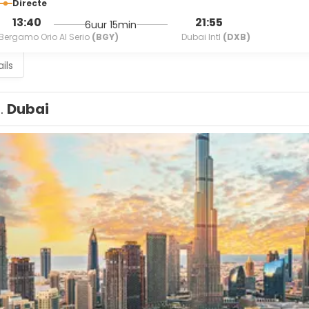
Directe
13:40
21:55
6uur 15min
Bergamo Orio Al Serio
(BGY)
Dubai Intl
(DXB)
ils
1.
Dubai