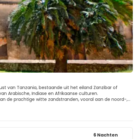
st van Tanzania, bestaande uit het eiland Zanzibar of
van Arabische, Indiase en Afrikaanse culturen.
l van de prachtige witte zandstranden, vooral aan de noord-,
ar heeft ook best veel grotten, zoals Tazani bij Nungwi. Doe
n Stone Town, de betoverende hoofdstad, is een van de
ctuur, vriendelijke mensen en betaalbare diensten. Avonturen
6 Nachten