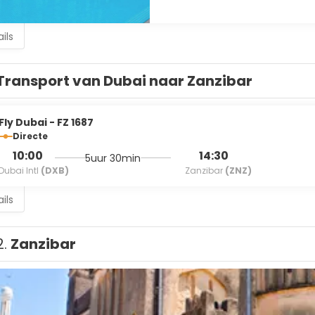
ils
Transport van Dubai naar Zanzibar
Fly Dubai - FZ 1687
Directe
10:00
14:30
5uur 30min
Dubai Intl
(DXB)
Zanzibar
(ZNZ)
ils
2.
Zanzibar