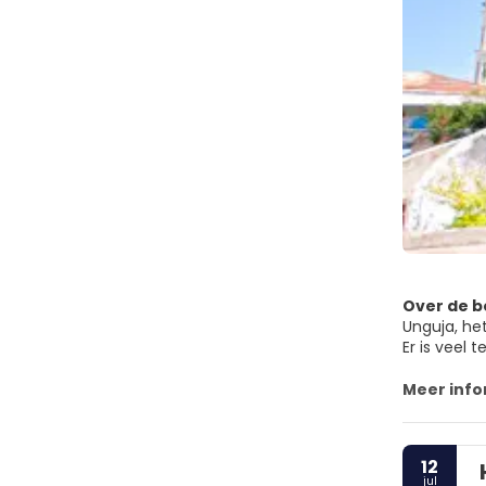
Over de 
Unguja, het
Er is veel 
oost- en zu
ook een do
Meer info
grootste, 
Beter dan 
12
jul