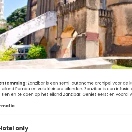
bestemming:
Zanzibar is een semi-autonome archipel voor de ku
 eiland Pemba en vele kleinere eilanden. Zanzibar is een infusie 
te zien en te doen op het eiland Zanzibar. Geniet eerst en voora
idkust. Het zand heeft de consistentie van basterdsuiker. Zanzib
rpstour die over het hele eiland wordt aangeboden. De markt i
rmatie
levendigste openluchtmarkten ter wereld.
Zanzibar wordt het niet. Prachtige stranden, historische archite
Hotel only