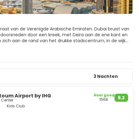
raat van de Verenigde Arabische Emiraten. Dubai bruist van
t doorsneden door een kreek, met Deira aan de ene kant en
n zich aan de rand van het drukke stadscentrum, in de wijk
ergt het enige 7-sterrenhotel ter wereld, het hoogste
akiya, in het hart van de oude stad van Dubai, is nog steeds
ditionele Emirati-huizen, bruisende souks, musea, galerieën
re belangrijke attractie in Dubai is de Jumeirah-moskee,
3 Nachten
 islamitische architectuur.
tegelijkertijd in weten te slagen haar tradities en cultuur te
toum Airport by IHG
Heel goed
8,2
de plekken ter wereld is.
1568
 Center
Kids Club