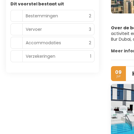
Dit voorstel bestaat uit
Bestemmingen
2
Over de 
Vervoer
3
activiteit
Bur Dubai, 
Accommodaties
2
Jumeirah.
Meer info
Verzekeringen
1
Dubai heef
gebouw ter 
traditionee
09
en het eni
jul
die, hoewel
Dubai is ee
behouden. 