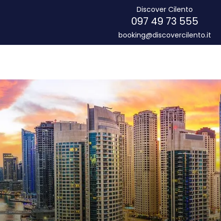
Discover Cilento
097 49 73 555
booking@discovercilento.it