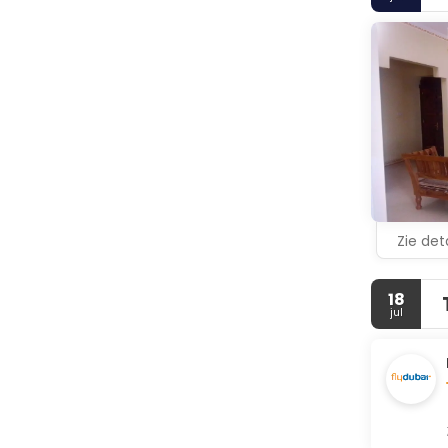
Zie deta
18
jul