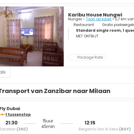
Karibu House Nungwi
Nungwi -
Toon op kaart
> 0,7 km va
Restaurant
Gratis parkeerge
Standard single room, 1 que
MET ONTBIJT
Package Rate
ils
Transport van Zanzibar naar Milaan
Fly Dubai
1 tussenstop
15uur
21:30
12:15
45min
Zanzibar
(ZNZ)
Bergamo Orio Al Serio
(BGY)