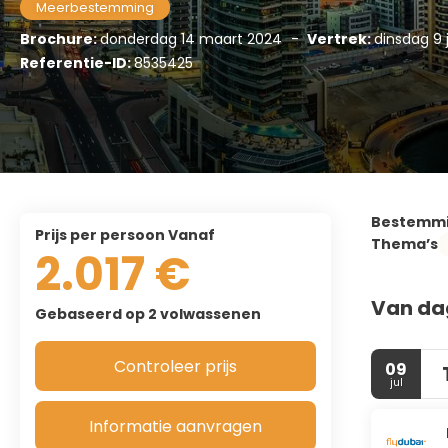
Meerbestemming
Brochure:
donderdag 14 maart 2024
-
Vertrek:
dinsdag 9 
Referentie-ID:
8535425
Bestemm
prijs per persoon Vanaf
Thema’s
2.017 €
Van da
Gebaseerd op 2 volwassenen
Controleer prijs
09
jul
Informatie aanvragen