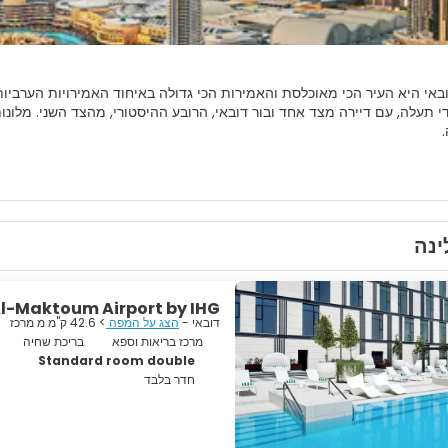
באי היא העיר הכי מאוכלסת והאמירות הכי גדולה באיחוד האמירויות הערביות.
י תעלה, עם דיירה מצד אחד ובור דובאי, הרובע ההיסטורי, מהצד השני. מלו
דובאי כבר מציגה ארכיטקטורה מרהיבה ובה מלון ה-7 כו
של דובאי, הוא עדיין מסורתי ומזכיר את העבר של דובאי. כאן תמצאו בתים אמי
העיר העתיקה של דובאי. אטרקציה נוספת בדובאי היא מסגד ג'ומירה, שאף 
ינה
ר מתקדמת שבפיתוח תמידי אך הצליחה לשמר את המסורת והתרבות שלה. אז 
Al-Maktoum Airport by IHG
דובאי -
הצג על המפה
> 42.6 ק"מ מ מרכז
מרכז בריאות וספא
בריכת שחיה
Standard room double
חדר בלבד