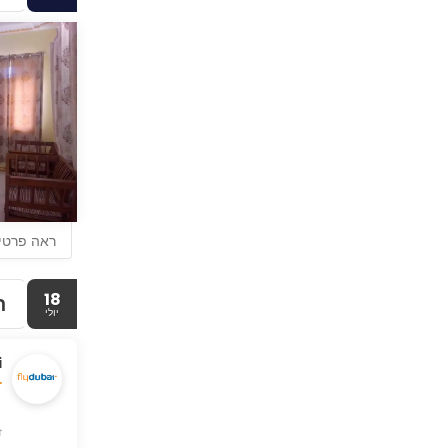
ראה פרטי
18
ת
יולי
i
ז