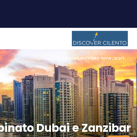
דובאי, איחוד האמירויות הערביות
inato Dubai e Zanzibar