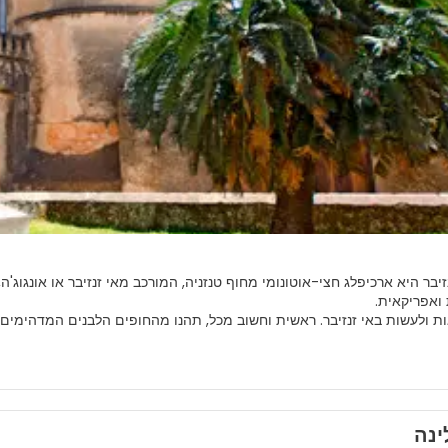
זיבר היא ארכיפלג חצי-אוטונומי מחוף טנזניה, המורכב מאי זנזיבר או אונגוג'
ת ולעשות באי זנזיבר. ראשית וחשוב מכל, תהנו מהחופים הלבנים המדהימים, 
ר יש גם הרבה מערות, כמו טזאני ליד נונגווי. כמו כן, עשו סיור בכפרים שמוצ
 טוב יותר מזנזיבר. חופים יפים, ארכיטקטורה היסטורית, אנשים ידידותיים וש
ינה