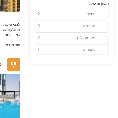
רעיון זה כולל
יעדים
2
לגבי היעד:
דו
תחבורה
3
מחולקת על יד
מקומות לינה
2
עוד מידע
ביטוחים
1
העיר העתיקה 
שנותר מחומת 
09
ל
יולי
דובאי היא עי