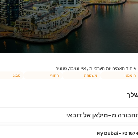
 איחוד האמירויות הערביות , איי זנזיבר, טנזניה
רוֹמַנטִי
מִשׁפָּחָה
החוף
טֶבַע
שלך
חבורה מ-מילאן אל דובאי
Fly Dubai - FZ 157