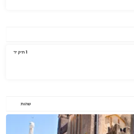
1 תיק יד
שהות