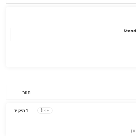
Stand
חזור
1 תיק יד
+1{1}