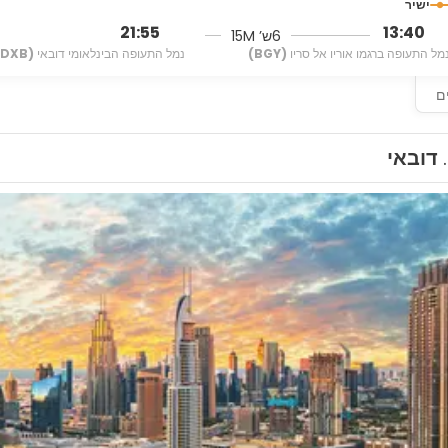
ישיר
21:55
13:40
6ש’ 15M
מל התעופה ברגמו אוריו אל סריו
(BGY)
נמל התעופה הבינלאומי דובאי
(DXB)
ם
דובאי