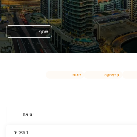
שתף
הַרפַּתקָה
זוגות
יציאה
1 תיק יד