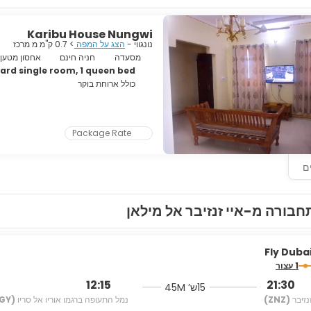
Karibu House Nungwi
נונגווי -
הצג על המפה
> 0.7 ק"מ מ מרכז
מסעדה
חניה חינם
אחסון מטען
ard single room, 1 queen bed
כולל ארוחת בוקר
Package Rate
ם
חבורה מ-איי זנזיבר אל מילאן
Fly Duba
1 עצור
12:15
21:30
15ש’ 45M
נזיבר
(ZNZ)
נמל התעופה ברגמו אוריו אל סריו
(BGY)