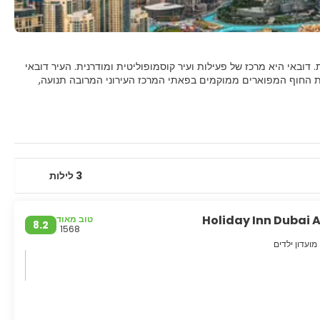
 דובאי היא מרכז של פעילות ועיר קוסמופוליטית ומודרנית. העיר דובאי
נות החוף המפוארים ממוקמים בפאתי המרכז העירוני המרובה תנועה,
כבים היחיד בעולם, הבניין הגבוה ביותר בעולם, חופים מדהימים ומרכזי קניות מפוארים. הרובע בסטקיה, בלב
רתיים מסורתיים, שווקים מולחים, מוזיאונים, גלריות, והחלק היחיד
שהוא מחוץ לעיר העתיקה, הוא דוגמה נפלאה לארכיטקטורה איסלאמית
3 לילות
ניתן לומר בצדק שדובאי היא אחת מהמקומות המרגשים ביותר בעולם.
Holiday Inn Dubai 
טוב מאוד
8.2
1568
מועדון ילדים