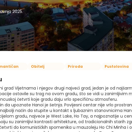
travnja 2025.
mantičan
Obitelj
Priroda
Pustolovina
u
ni grad Vijetnama i njegov drugi najveći grad, jedan je od najšar
pacije ostavile su trag na ovom gradu, što se vidi u zanimljiv
rancuskoj četvrti koje gradu daju vrlo specifičnu atmosferu.
čin da upoznate Hanoi je šetnja. Povijesni centar nije vrlo prostra
najbolji način da stupite u kontakt s ljubaznim stanovnicima Han
cijelom gradu, najveće je West Lake, Ho Tay, a najpoznatije u ce
oiju su zanimljivi kontrasti arhitekture, od tradicionalnih starih
četvrti do komunističkih spomenika u mauzoleju Ho Chi Minha i