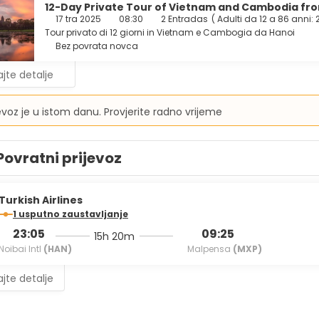
12-Day Private Tour of Vietnam and Cambodia fr
17 tra 2025
08:30
2 Entradas
(
Adulti da 12 a 86 anni: 
Tour privato di 12 giorni in Vietnam e Cambogia da Hanoi
Bez povrata novca
jte detalje
jevoz je u istom danu. Provjerite radno vrijeme
Povratni prijevoz
Turkish Airlines
1 usputno zaustavljanje
23:05
09:25
15h 20m
Noibai Intl
(HAN)
Malpensa
(MXP)
jte detalje