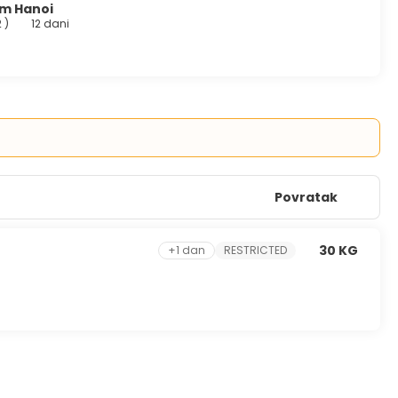
om Hanoi
2
)
12 dani
Povratak
30 KG
+1 dan
RESTRICTED