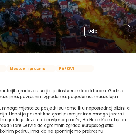
Udio
Mostovi i praznici
PAROVI
mantnijih gradova u Aziji s jedinstvenim karakterom. Godine
im muzejima, povijesnim zgradama, pagodama, mauzoleju i
n, mnoga mjesta za posjetiti su tamo ili u neposrednoj blizini, a
oija. Hanoi je poznat kao grad jezera jer ima mnogo jezera i
ntru grada je Jezero obnovljenog mača, Ho Hoan Kiem. Lijepa
 zgrada Stare četvrti do ogromnih zgrada europskog stila
 okolnim područjima, da ne spominjemo prekrasnu