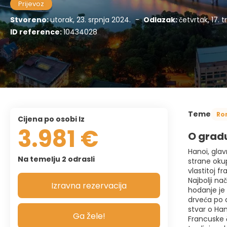
Prijevoz
Stvoreno:
utorak, 23. srpnja 2024.
-
Odlazak:
četvrtak, 17. 
ID reference:
10434028
Teme
Ro
cijena po osobi Iz
3.981 €
O grad
Hanoi, glav
Na temelju 2 odrasli
strane oku
vlastitoj f
Najbolji na
Izravna rezervacija
hodanje je 
drveća po 
stvar o Han
Ga žele!
Francuske 