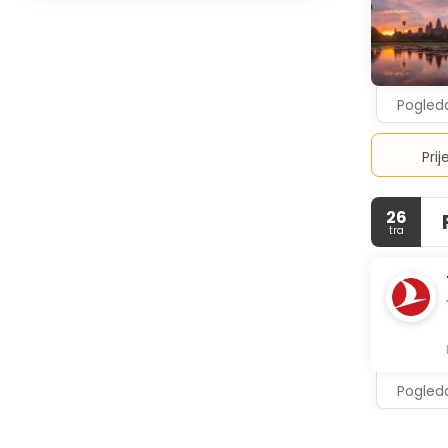
Pogleda
Pri
26
tra
Pogleda