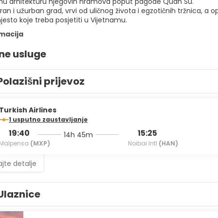
lnu arhitekturu njegovih hramova poput pagode Quan Su.
ran i užurban grad, vrvi od uličnog života i egzotičnih tržnica, a
esto koje treba posjetiti u Vijetnamu.
rmacija
ne usluge
Polazišni prijevoz
Turkish Airlines
1 usputno zaustavljanje
19:40
15:25
14h 45m
Malpensa
(MXP)
Noibai Intl
(HAN)
jte detalje
Ulaznice