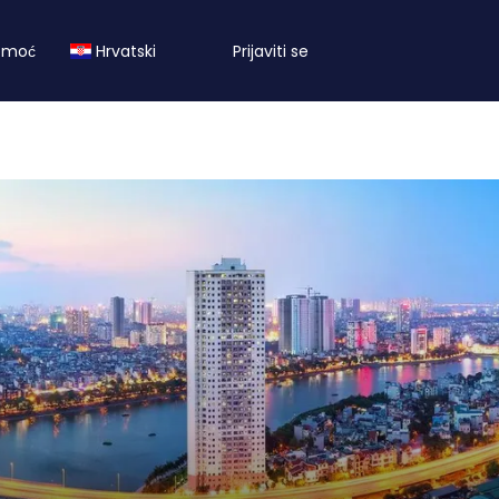
omoć
Hrvatski
Prijaviti se