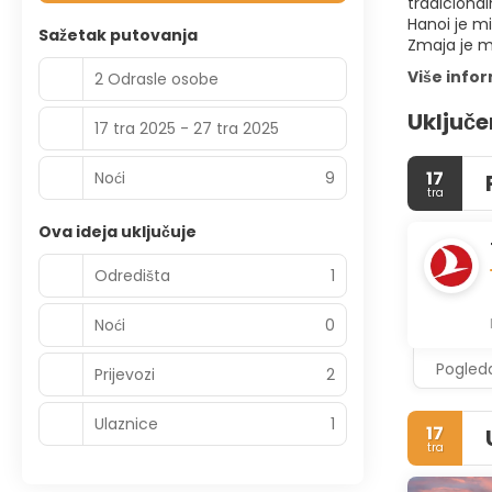
tradiciona
Hanoi je mi
Sažetak putovanja
Zmaja je mj
Više info
2 Odrasle osobe
Uključe
17 tra 2025 - 27 tra 2025
17
Noći
9
tra
Ova ideja uključuje
Odredišta
1
Noći
0
Pogleda
Prijevozi
2
Ulaznice
1
17
tra