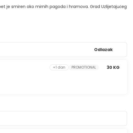
 opet je smiren oko mirnih pagoda i hramova. Grad Uzlijetajućeg
Odlazak
30 KG
+1 dan
PROMOTIONAL