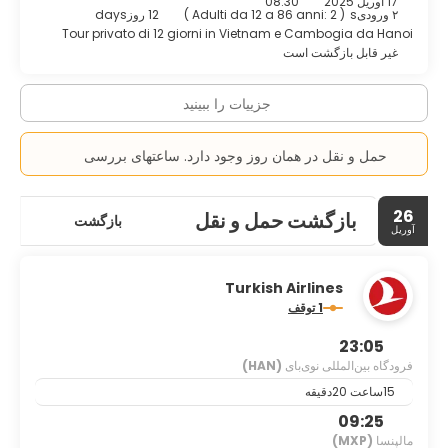
17 آوریل 2025
08:30
۲ ورودیs
(
Adulti da 12 a 86 anni: 2
)
12 روزdays
Tour privato di 12 giorni in Vietnam e Cambogia da Hanoi
غیر قابل بازگشت است
جزییات را ببینید
حمل و نقل در همان روز وجود دارد. ساعتهای بررسی
26
بازگشت حمل و نقل
بازگشت
آوریل
Turkish Airlines
1 توقف
23:05
فرودگاه بین‌المللی نوی‌بای
(HAN)
15ساعت 20دقیقه
09:25
مالپنسا
(MXP)