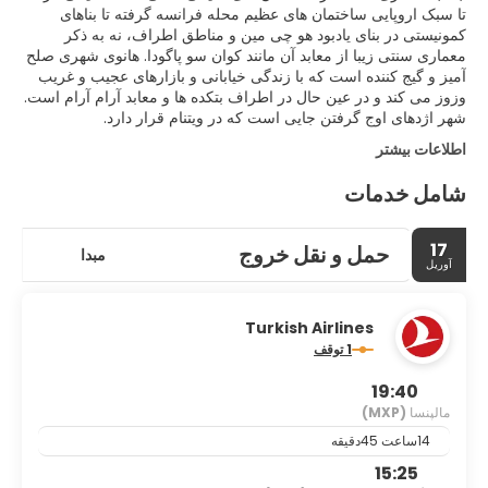
تا سبک اروپایی ساختمان های عظیم محله فرانسه گرفته تا بناهای
کمونیستی در بنای یادبود هو چی مین و مناطق اطراف، نه به ذکر
معماری سنتی زیبا از معابد آن مانند کوان سو پاگودا. هانوی شهری صلح
آمیز و گیج کننده است که با زندگی خیابانی و بازارهای عجیب و غریب
وزوز می کند و در عین حال در اطراف بتکده ها و معابد آرام آرام است.
شهر اژدهای اوج گرفتن جایی است که در ویتنام قرار دارد.
اطلاعات بیشتر
شامل خدمات
17
حمل و نقل خروج
مبدا
آوریل
Turkish Airlines
1 توقف
19:40
مالپنسا
(MXP)
14ساعت 45دقیقه
15:25