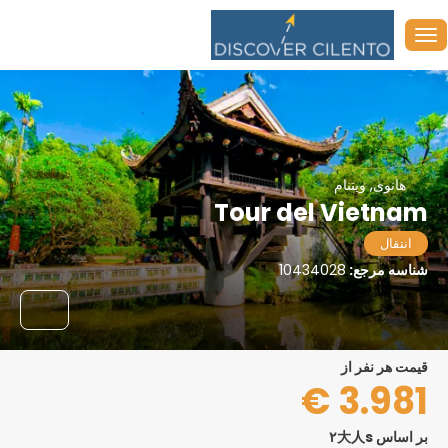
هانوی, ویتنام
Tour del Vietnam
انتقال
شناسه مرجع:
10434028
قیمت هر نفر از
3.981 €
بر اساس ۲大人s