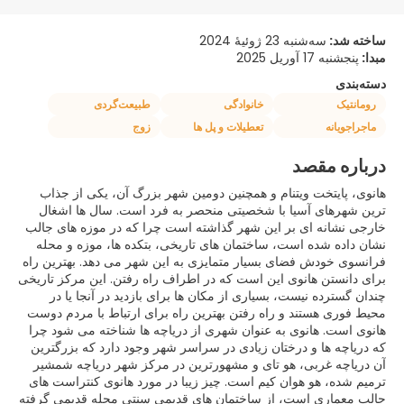
ساخته شد:
سه‌شنبه 23 ژوئیهٔ 2024
مبدا:
پنجشنبه 17 آوریل 2025
دسته‌بندی
رومانتیک
خانوادگی
طبیعت‌گردی
ماجراجویانه
تعطیلات و پل ها
زوج
درباره مقصد
هانوی، پایتخت ویتنام و همچنین دومین شهر بزرگ آن، یکی از جذاب
ترین شهرهای آسیا با شخصیتی منحصر به فرد است. سال ها اشغال
خارجی نشانه ای بر این شهر گذاشته است چرا که در موزه های جالب
نشان داده شده است، ساختمان های تاریخی، بتکده ها، موزه و محله
فرانسوی خودش فضای بسیار متمایزی به این شهر می دهد. بهترین راه
برای دانستن هانوی این است که در اطراف راه رفتن. این مرکز تاریخی
چندان گسترده نیست، بسیاری از مکان ها برای بازدید در آنجا یا در
محیط فوری هستند و راه رفتن بهترین راه برای ارتباط با مردم دوست
هانوی است. هانوی به عنوان شهری از دریاچه ها شناخته می شود چرا
که دریاچه ها و درختان زیادی در سراسر شهر وجود دارد که بزرگترین
آن دریاچه غربی، هو تای و مشهورترین در مرکز شهر دریاچه شمشیر
ترمیم شده، هو هوان کیم است. چیز زیبا در مورد هانوی کنتراست های
جالب معماری است، از ساختمان های قدیمی سنتی محله قدیمی گرفته