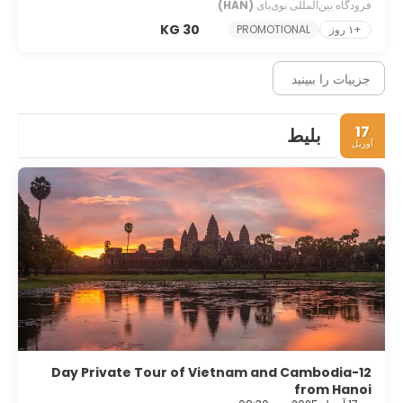
فرودگاه بین‌المللی نوی‌بای
(HAN)
30 KG
+۱ روز
PROMOTIONAL
جزییات را ببینید
17
بلیط
آوریل
12-Day Private Tour of Vietnam and Cambodia
from Hanoi