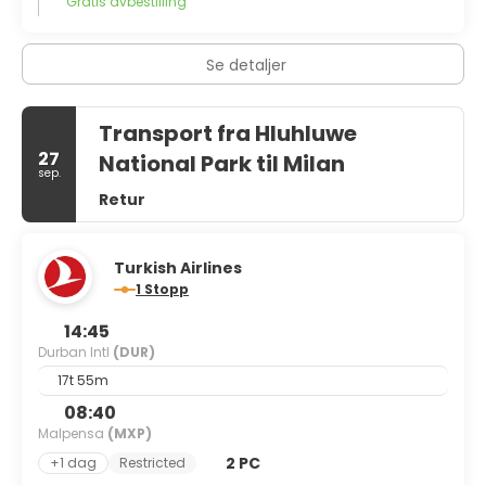
Gratis avbestilling
Se detaljer
Transport fra Hluhluwe
27
National Park til Milan
sep.
Retur
Turkish Airlines
1 Stopp
14:45
Durban Intl
(DUR)
17t 55m
08:40
Malpensa
(MXP)
2 PC
+1 dag
Restricted