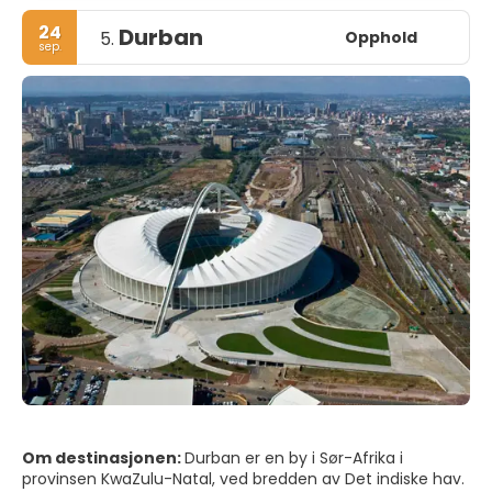
24
Durban
Opphold
5.
sep.
Om destinasjonen:
Durban er en by i Sør-Afrika i
provinsen KwaZulu-Natal, ved bredden av Det indiske hav.