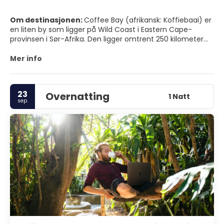
Om destinasjonen:
Coffee Bay (afrikansk: Koffiebaai) er
en liten by som ligger på Wild Coast i Eastern Cape-
provinsen i Sør-Afrika. Den ligger omtrent 250 kilometer
sør for byen Durban og har en befolkning på 258
mennesker.
Mer info
23
Overnatting
1 Natt
sep.