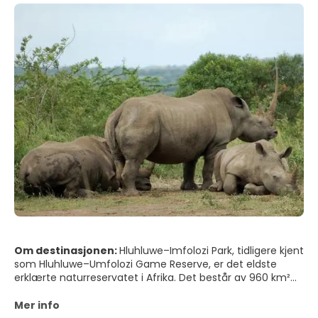
Om destinasjonen:
Hluhluwe–Imfolozi Park, tidligere kjent
som Hluhluwe–Umfolozi Game Reserve, er det eldste
erklærte naturreservatet i Afrika. Det består av 960 km²
(96 000 hektar) kupert terreng 280 kilometer nord for
Durban i sentrale Zululand, KwaZulu-Natal, Sør-Afrika, og
Mer info