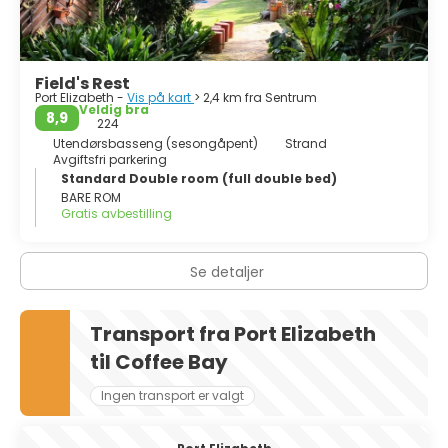
Field's Rest
Port Elizabeth -
Vis på kart
> 2,4 km fra Sentrum
Veldig bra
8,9
224
Utendørsbasseng (sesongåpent)
Strand
Avgiftsfri parkering
Standard Double room (full double bed)
BARE ROM
Gratis avbestilling
Se detaljer
Transport fra Port Elizabeth
til Coffee Bay
Ingen transport er valgt