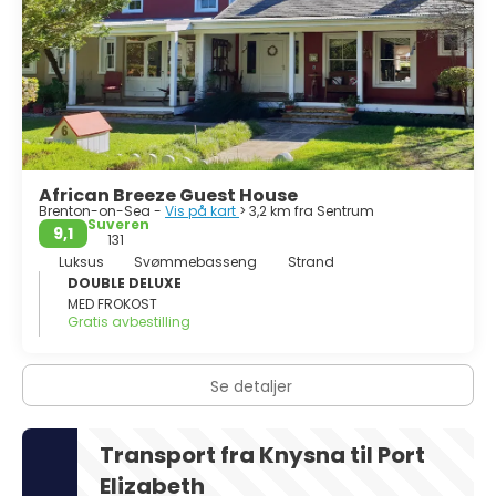
nyte naturen.
African Breeze Guest House
Brenton-on-Sea -
Vis på kart
> 3,2 km fra Sentrum
Suveren
9,1
131
Luksus
Svømmebasseng
Strand
DOUBLE DELUXE
MED FROKOST
Gratis avbestilling
Se detaljer
Transport fra Knysna til Port
Elizabeth