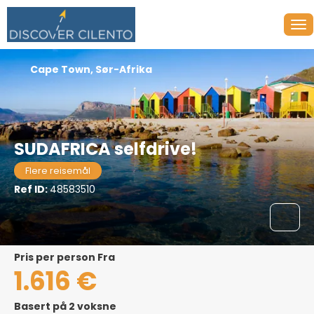
Cape Town, Sør-Afrika
SUDAFRICA selfdrive!
Flere reisemål
Ref ID:
48583510
pris per person Fra
1.616 €
Basert på 2 voksne