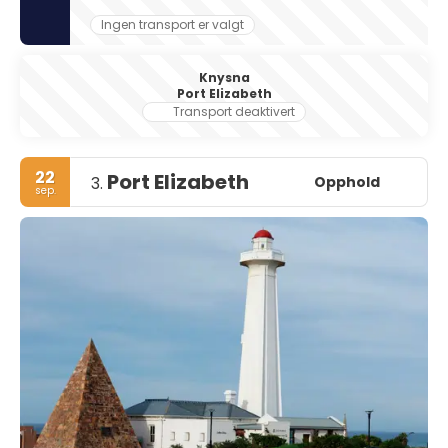
Ingen transport er valgt
Knysna
Port Elizabeth
Transport deaktivert
22
Port Elizabeth
Opphold
3.
sep.