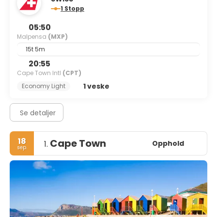
1 Stopp
05:50
Malpensa
(MXP)
15t 5m
20:55
Cape Town Intl
(CPT)
1 veske
Economy Light
Se detaljer
18
Cape Town
Opphold
1.
sep.