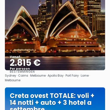
Vanaf
2.815 €
Per persoon
BESTEMMINGEN
Bekijk
Sydney · Cairns · Melbourne · Apollo Bay · Port Fairy · Lorne ·
Melbourne
Creta ovest TOTALE: voli +
14 notti + auto + 3 hotel a
settembre