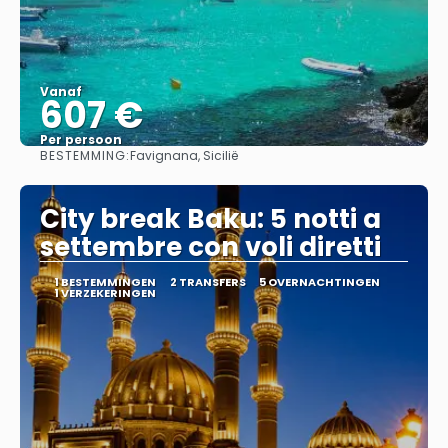
Vanaf
607 €
Per persoon
BESTEMMING:
Favignana, Sicilië
Bekijk
City break Baku: 5 notti a
settembre con voli diretti
1 BESTEMMINGEN
2 TRANSFERS
5 OVERNACHTINGEN
1 VERZEKERINGEN