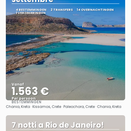
4 BESTEMMINGEN
2 TRANSFERS
14 OVERNACHTINGEN
1 VERZEKERINGEN
Vanaf
1.563 €
Per persoon
BESTEMMINGEN
Bekijk
Chania, Kreta · Kissamos, Crete · Paleochora, Crete · Chania, Kreta
7 notti a Rio de Janeiro!