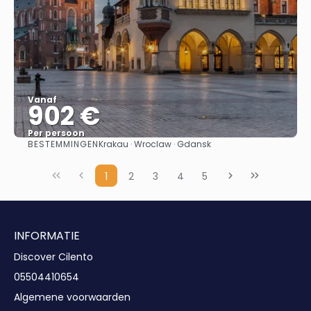
Vanaf
902 €
Per persoon
BESTEMMINGEN
Krakau · Wroclaw · Gdansk
Bekijk
1
2
3
4
5
INFORMATIE
Discover Cilento
05504410654
Algemene voorwaarden