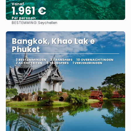
Vanaf
1.961 €
Per persoon
BESTEMMING:
Seychellen
Bekijk
Bangkok, Khao Lak e
Phuket
3 BESTEMMINGEN
3 TRANSFERS
10 OVERNACHTINGEN
2 ACTIVITEITEN
5 TRANSFERS
1 VERZEKERINGEN