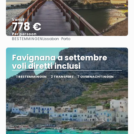
Vanaf
778 €
Per persoon
BESTEMMINGEN
Lissabon · Porto
Bekijk
Favignana a settembre
voli diretti inclusi
1 BESTEMMINGEN
2 TRANSFERS
7 OVERNACHTINGEN