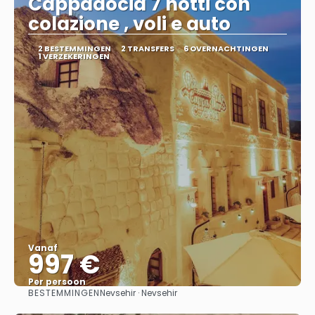
Cappadocia 7 notti con
colazione , voli e auto
2 BESTEMMINGEN
2 TRANSFERS
6 OVERNACHTINGEN
1 VERZEKERINGEN
Vanaf
997 €
Per persoon
BESTEMMINGEN
Nevsehir · Nevsehir
Bekijk