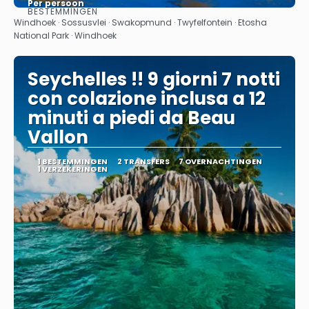
Per persoon
BESTEMMINGEN
Bekijk
Windhoek · Sossusvlei · Swakopmund · Twyfelfontein · Etosha
National Park · Windhoek
Seychelles !! 9 giorni 7 notti
con colazione inclusa a 12
minuti a piedi da Beau
Vallon
1 BESTEMMINGEN
2 TRANSFERS
7 OVERNACHTINGEN
1 VERZEKERINGEN