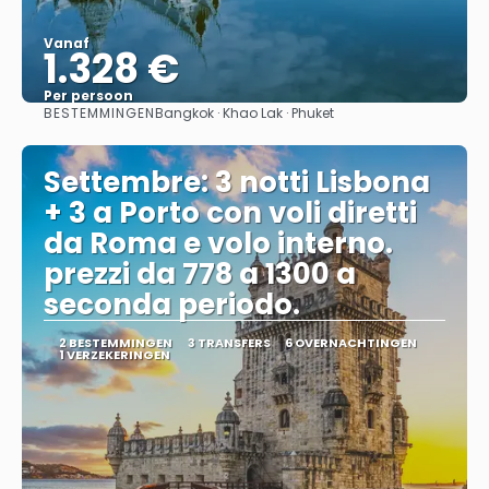
Vanaf
1.328 €
Per persoon
BESTEMMINGEN
Bangkok · Khao Lak · Phuket
Bekijk
Settembre: 3 notti Lisbona
+ 3 a Porto con voli diretti
da Roma e volo interno.
prezzi da 778 a 1300 a
seconda periodo.
2 BESTEMMINGEN
3 TRANSFERS
6 OVERNACHTINGEN
1 VERZEKERINGEN