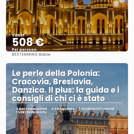
Vanaf
508 €
Per persoon
BESTEMMING:
Bakoe
Bekijk
Le perle della Polonia:
Cracovia, Breslavia,
Danzica. Il plus: la guida e i
consigli di chi ci è stato
3 BESTEMMINGEN
4 TRANSFERS
7 OVERNACHTINGEN
1 VERZEKERINGEN