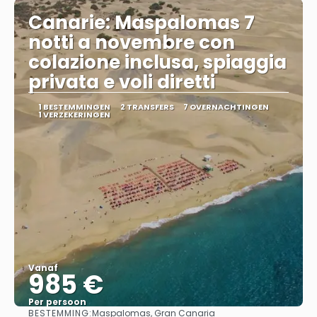
Canarie: Maspalomas 7
notti a novembre con
colazione inclusa, spiaggia
privata e voli diretti
1 BESTEMMINGEN
2 TRANSFERS
7 OVERNACHTINGEN
1 VERZEKERINGEN
Vanaf
985 €
Per persoon
BESTEMMING:
Maspalomas, Gran Canaria