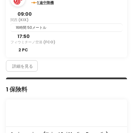
1 途中降機
す。箕面は大阪の郊外で、心地よい森、印象的な滝、ハイキング
の機会、リラックスできるスパがあります。大阪は、歴史的、文
09:00
化的、芸術的な魅力と、現代の日本の大都市のすべての楽しみを
関西
(KIX)
兼ね備えています。日本で3番目に大きい都市は刺激的な雰囲気
を提供し、日本で最も歴史的な都市のいくつかとの素晴らしいつ
16時間 50メートル
ながりがあります。
17:50
フィウミチーノ空港
(FCO)
2 PC
詳細を見る
1 保険料