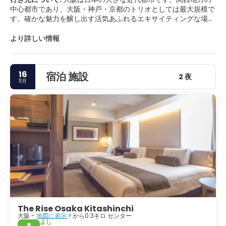
中心都市であり、大阪・神戸・京都のトリオとしては最大規模で
す。確かな魅力を醸し出す活気あふれるエキサイティングな場所
です。その歴史は豊かで、景色は素晴らしく、京都と奈良の主要
な文化の中心地に近く、東京までは弾丸列車でわずか数時間で
より詳しい情報
す。大阪には、北側の北と南側の南の2つの主要な市内中心部が
あります。北は大きなショッピングとビジネスエリアであり、南
は大阪で最も有名な歓楽街です。大阪の主なアトラクションは、
16
宿泊 施設
印象的で美しく修復された城と本当に素晴らしい水族館です。大
2 夜
11月
阪には、印象的な近代建築、活気に満ちたナイトライフシーン、
おいしい郷土料理があります。街のナイトライフを体験するに
は、レストランやバーが立ち並ぶ賑やかな道頓堀に向かいましょ
う。街のすぐ外には、訪れるべき美しい場所もいくつかありま
す。箕面は大阪の郊外で、心地よい森、印象的な滝、ハイキング
の機会、リラックスできるスパがあります。大阪は、歴史的、文
化的、芸術的な魅力と、現代の日本の大都市のすべての楽しみを
兼ね備えています。日本で3番目に大きい都市は刺激的な雰囲気
を提供し、日本で最も歴史的な都市のいくつかとの素晴らしいつ
ながりがあります。
The Rise Osaka Kitashinchi
大阪 -
地図に表示
> から0.3キロ センター
よし
8