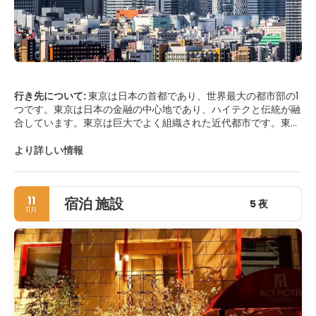
行き先について:
東京は日本の首都であり、世界最大の都市部の1
つです。東京は日本の金融の中心地であり、ハイテクと伝統が融
合しています。東京は巨大でよく組織された近代都市です。東京
の街並みは、寺院や神社、静かな自然保護区、歴史的建造物、未
来的な建築物、ネオンで構成されています。街の中心には千代田
より詳しい情報
と中央があります。このエリアには、印象的な皇居、国の建物、
銀座の有名なショッピングエリア、築地魚市場、秋葉原電子市
場、歴史的な東京駅があります。浅草の静かなエリアには、浅草
11
宿泊 施設
寺、仲見世商店街、ゴールデンプーなど必見のアトラクションが
5 夜
11月
あります。近くにはアメ横市場を含む上野エリアがあります。伝
統的な贈り物を買い、素晴らしい仏教寺院を見るのに最適な場所
です。渋谷にある明治神宮も魅力です。東京は、誰もが楽しめる
ユニークな街、にぎやかなショッピングエリア、有名なナイトラ
イフ、歴史的名所、静かな公園、そして素晴らしい景色がありま
す。