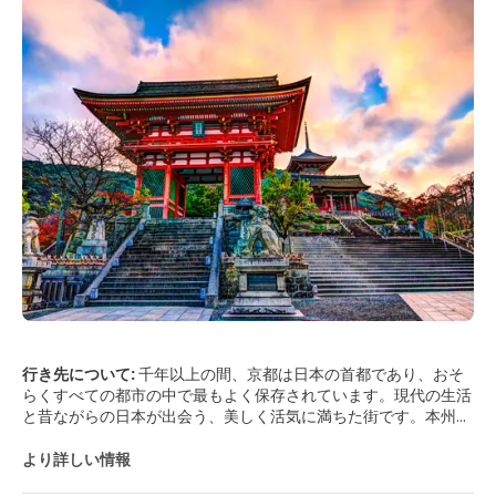
行き先について:
千年以上の間、京都は日本の首都であり、おそ
らくすべての都市の中で最もよく保存されています。現代の生活
と昔ながらの日本が出会う、美しく活気に満ちた街です。本州西
部の山々に囲まれた街で、関西を訪れるのに最適な拠点です。街
は遺産と文化が豊富で、多種多様なレストランがあり、ナビゲー
より詳しい情報
トするのはかなり簡単です。その豊かな文化と遺産は、すべての