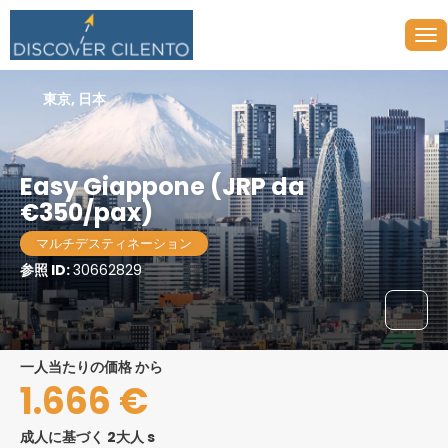
東京, 日本
Easy Giappone (JRP da
€350/pax)
マルチデスティネーション
参照 ID:
30662829
一人当たりの価格 から
1.666 €
成人に基づく 2大人 s