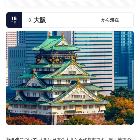
16
大阪
から滞在
2.
11月
行き先について:
大阪は日本の大きな近代都市です。関西地方の