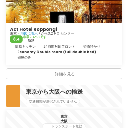
Act Hotel Roppongi
東京 -
地図に表示
> から3.2キロ センター
非常にいいです
8.4
505
簡易キッチン
24時間対応フロント
荷物預かり
Economy Double room (full double bed)
部屋のみ
詳細を見る
東京から大阪への輸送
交通機関が選択されていません
東京
大阪
トランスポート無効