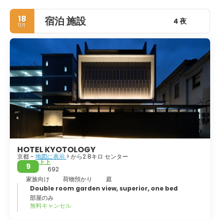
建築と習慣から浸透しています。京都には、壮大な黄金の金閣
寺、禅庭園のある龍安寺、人気の清水寺、等身大の観音像のある
18
宿泊 施設
三十三間堂、嵐山のより静かな天龍寺など、何千もの寺院や神社
4 夜
11月
があります。嵐山にも有名なバンブーグローブがあります。京都
で素晴らしいことは、芸者の主要な地区の1つである祇園のウォ
ーキングツアーです。その木造の建物とランプが完璧な雰囲気を
作り出しています。京都は、寺院、神社、茶屋、皇居が立ち並ぶ
世界最大の歴史都市の1つです。京都は文化と遺産が染み込んだ
街で、日本の歴史と文化に興味のある人には必見です。
HOTEL KYOTOLOGY
京都 -
地図に表示
> から2.8キロ センター
上上
9
692
家族向け
荷物預かり
庭
Double room garden view, superior, one bed
部屋のみ
無料キャンセル