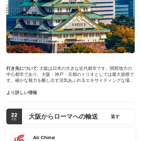
行き先について:
大阪は日本の大きな近代都市です。関西地方の
中心都市であり、大阪・神戸・京都のトリオとしては最大規模で
す。確かな魅力を醸し出す活気あふれるエキサイティングな場所
です。その歴史は豊かで、景色は素晴らしく、京都と奈良の主要
な文化の中心地に近く、東京までは弾丸列車でわずか数時間で
より詳しい情報
す。大阪には、北側の北と南側の南の2つの主要な市内中心部が
あります。北は大きなショッピングとビジネスエリアであり、南
は大阪で最も有名な歓楽街です。大阪の主なアトラクションは、
22
大阪からローマへの輸送
印象的で美しく修復された城と本当に素晴らしい水族館です。大
返す
11月
阪には、印象的な近代建築、活気に満ちたナイトライフシーン、
おいしい郷土料理があります。街のナイトライフを体験するに
は、レストランやバーが立ち並ぶ賑やかな道頓堀に向かいましょ
Air China
う。街のすぐ外には、訪れるべき美しい場所もいくつかありま