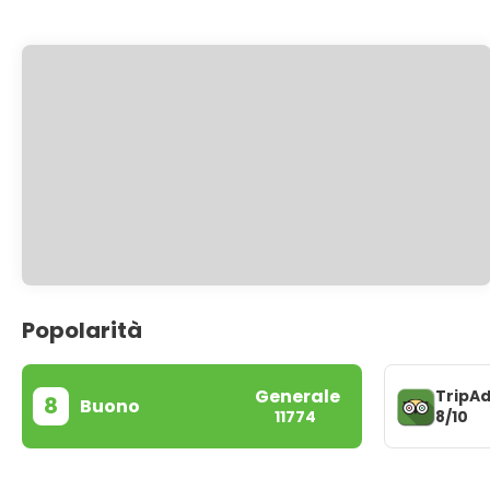
Popolarità
Generale
TripAd
8
Buono
8/10
11774