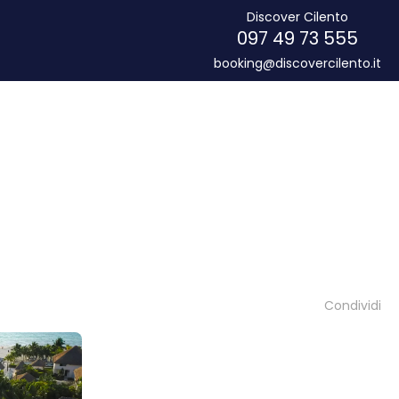
Discover Cilento
097 49 73 555
booking@discovercilento.it
Condividi