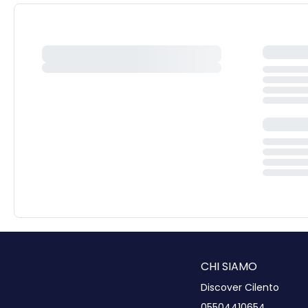
CHI SIAMO
Discover Cilento
05504410654