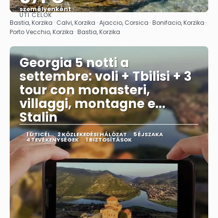
személyenként
ÚTI CÉLOK
Megnézem
Bastia, Korzika · Calvi, Korzika · Ajaccio, Corsica · Bonifacio, Korzika ·
Porto Vecchio, Korzika · Bastia, Korzika
Georgia 5 notti a
settembre: voli + Tbilisi + 3
tour con monasteri,
villaggi, montagne e...
Stalin
1 ÚTICÉL
2 KÖZLEKEDÉSI HÁLÓZAT
5 ÉJSZAKA
4 TEVÉKENYSÉGEK
1 BIZTOSÍTÁSOK