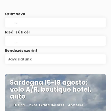
Ötlet neve
Ideális úti cél
Rendezés szerint
Javaslatunk
Sardegna 15-19 agosto:
volo A/R, boutique hotel,
auto
1 ÚTICÉL
2 KÖZLEKEDÉSI HÁLÓZAT
4 ÉJSZAKA