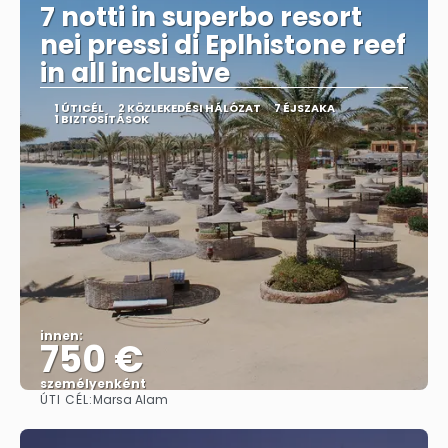
7 notti in superbo resort
nei pressi di Eplhistone reef
in all inclusive
1 ÚTICÉL
2 KÖZLEKEDÉSI HÁLÓZAT
7 ÉJSZAKA
1 BIZTOSÍTÁSOK
innen:
750 €
személyenként
ÚTI CÉL:
Marsa Alam
Megnézem