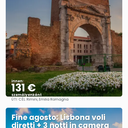
innen:
131 €
személyenként
ÚTI CÉL:
Rimini, Emilia Romagna
Megnézem
Fine agosto: Lisbona voli
diretti + 3 notti in camera