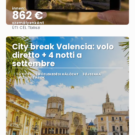
innen:
862 €
személyenként
ÚTI CÉL:
Tbiliszi
Megnézem
City break Valencia: volo
diretto + 4 notti a
settembre
1 ÚTICÉL
2 KÖZLEKEDÉSI HÁLÓZAT
3 ÉJSZAKA
1 BIZTOSÍTÁSOK