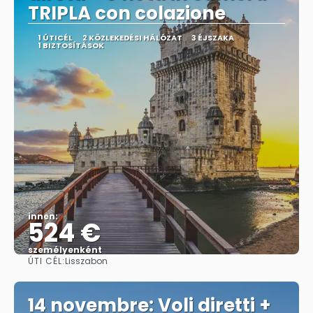
TRIPLA con colazione
1 ÚTICÉL
2 KÖZLEKEDÉSI HÁLÓZAT
3 ÉJSZAKA
1 BIZTOSÍTÁSOK
innen:
524 €
személyenként
ÚTI CÉL:
Lisszabon
Megnézem
14 novembre: Voli diretti +