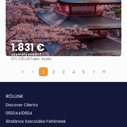
innen:
1.831 €
személyenként
ÚTI CÉLOK
Tokió · Kyoto
Megnézem
1
2
3
4
5
RÓLUNK
Discover Cilento
05504410654
Általános Szerződési Feltételek