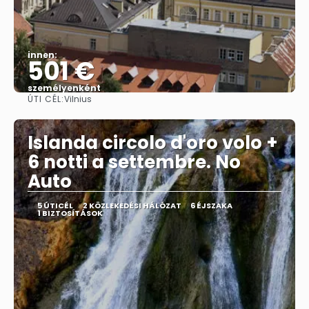
innen:
501 €
személyenként
ÚTI CÉL:
Vilnius
Megnézem
Islanda circolo d'oro volo +
6 notti a settembre. No
Auto
5 ÚTICÉL
2 KÖZLEKEDÉSI HÁLÓZAT
6 ÉJSZAKA
1 BIZTOSÍTÁSOK