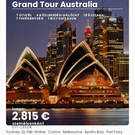
Grand Tour Australia
7 ÚTICÉL
4 KÖZLEKEDÉSI HÁLÓZAT
10 ÉJSZAKA
1 TEVÉKENYSÉG
1 BIZTOSÍTÁSOK
innen:
2.815 €
személyenként
ÚTI CÉLOK
Megnézem
Sydney, Új-Dél-Wales · Cairns · Melbourne · Apollo Bay · Port Fairy ·