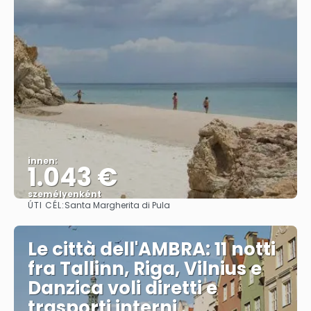
innen:
1.043 €
személyenként
ÚTI CÉL:
Santa Margherita di Pula
Megnézem
Le città dell'AMBRA: 11 notti
fra Tallinn, Riga, Vilnius e
Danzica voli diretti e
trasporti interni .