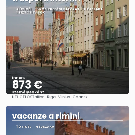
4 ÚTICÉL
5 KÖZLEKEDÉSI HÁLÓZAT
11 ÉJSZAKA
1 BIZTOSÍTÁSOK
innen:
873 €
személyenként
ÚTI CÉLOK
Tallinn · Riga · Vilnius · Gdansk
Megnézem
vacanze a rimini
1 ÚTICÉL
4 ÉJSZAKA