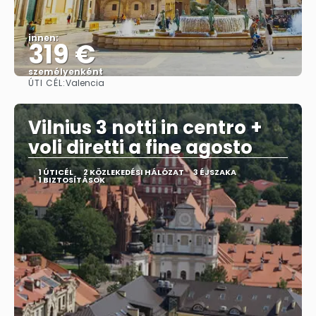
innen:
319 €
személyenként
ÚTI CÉL:
Valencia
Megnézem
Vilnius 3 notti in centro +
voli diretti a fine agosto
1 ÚTICÉL
2 KÖZLEKEDÉSI HÁLÓZAT
3 ÉJSZAKA
1 BIZTOSÍTÁSOK