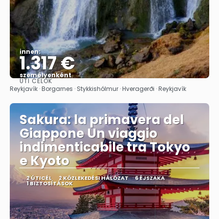
innen:
1.317 €
személyenként
ÚTI CÉLOK
Megnézem
Reykjavík · Borgarnes · Stykkishólmur · Hveragerði · Reykjavík
Sakura: la primavera del
Giappone Un viaggio
indimenticabile tra Tokyo
e Kyoto
2 ÚTICÉL
2 KÖZLEKEDÉSI HÁLÓZAT
6 ÉJSZAKA
1 BIZTOSÍTÁSOK