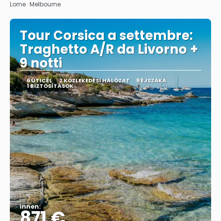
Lorne · Melbourne
Tour Corsica a settembre:
Traghetto A/R da Livorno +
9 notti
6 ÚTICÉL
2 KÖZLEKEDÉSI HÁLÓZAT
9 ÉJSZAKA
1 BIZTOSÍTÁSOK
innen:
871 €