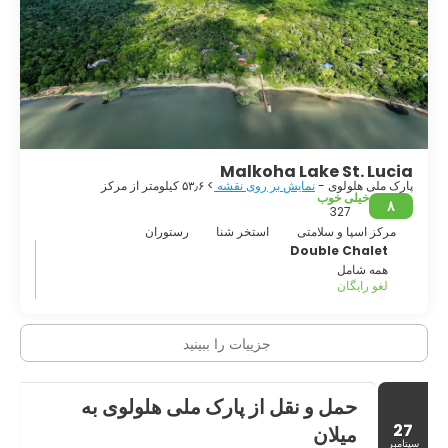
Malkoha Lake St. Lucia
پارک ملی هلولوی -
نمایش بر روی نقشه
> ۵۳٫۶ کیلومتر از مرکز
خیلی خوب
۸
327
مرکز اسپا و سلامتی
استخر شنا
رستوران
Double Chalet
همه شامل
لغو رایگان
جزییات را ببینید
حمل و نقل از پارک ملی هلولوی به
27
میلان
سپتامبر