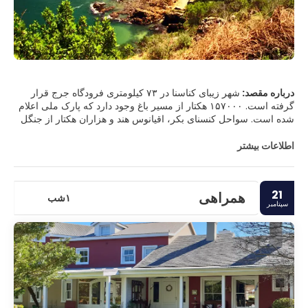
درباره مقصد:
شهر زیبای کناسنا در ۷۳ کیلومتری فرودگاه جرج قرار
گرفته است. ۱۵۷۰۰۰ هکتار از مسیر باغ وجود دارد که پارک ملی اعلام
شده است. سواحل کنسنای بکر، اقیانوس هند و هزاران هکتار از جنگل
بومی زیبا را احاطه کرده است. بازدید کنندگان می توانند زیبایی طبیعی
خود را انجام دوچرخه سواری کوه کشف, دیدن نهنگ, برای لذت بردن از
اطلاعات بیشتر
سواحل با شکوه خود را. مسکن در این شهر از زندگی شهرداری به
قایق های خانه، از کابین های بالای درخت گرفته تا هتل های لوکس پنج
ستاره تغییر می کند. تنوع زیادی وجود دارد. برخی از کارهای جالبی که
21
همراهی
شما می توانید در Knysna انجام دهید این است: رفتن به ماهیگیری در
۱شب
سپتامبر
دریاچه Knysna، گشت و گذار به کوه برای تخمین جانوران و طبیعت،
انجام پر تور را از طریق ذخیره طبیعی است. این مکان مناسب برای
استراحت و لذت بردن از طبیعت است.