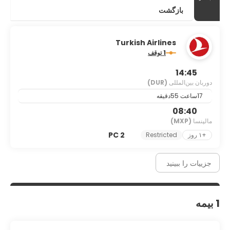
بازگشت
Turkish Airlines
1 توقف
14:45
دوربان بین‌المللی
(DUR)
17ساعت 55دقیقه
08:40
مالپنسا
(MXP)
2 PC
+۱ روز
Restricted
جزییات را ببینید
1 بیمه‌