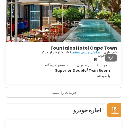
یک محله منحصر به فرد با تاریخ فرهنگی و اجتماعی قوی است. از
میدان نوبل دیدن کنید و ادای احترام به چهار نفر از برندگان جایزه صلح
نوبل آفریقای جنوبی را ببینید. کیپ تاون برخی از بهترین سواحل آفریقا
را دارد که همگی دارای شن های تمیز و سفید ساحلی مخصوص کیپ
کیپ تاون یک مکان دیدنی با چیزی برای همه است، آفتاب، سواحل،
مردم دوستانه، فرهنگ آفریقایی، غذاهای خوب، شراب عالی و مناظر
خارق العاده. منتظر چی هستی؟
Fountains Hotel Cape Town
کیپ تاون -
نمایش بر روی نقشه
> ۰٫۵ کیلومتر از مرکز
خوب
۷٫۱
1611
استخر شنا
رستوران
ترنسفر فرودگاه
Superior Double/ Twin Room
با صبحانه
جزییات را ببینید
18
اجاره خودرو
سپتامبر