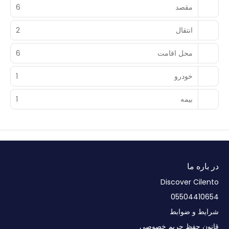
مقصد
6
انتقال
2
محل اقامت
6
خودرو
1
بیمه
1
در باره ما
Discover Cilento
05504410654
شرایط و ضوابط
قانون حفظ حریم خصوصی