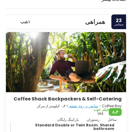
23
همراهی
۱شب
سپتامبر
Coffee Shack Backpackers & Self-Catering
Coffee Bay -
نمایش بر روی نقشه
> ۰٫۴ کیلومتر از مرکز
خیلی خوب
۸٫۴
144
ساحل
رستوران
پارکینگ رایگان
Standard Double or Twin Room. Shared
bathroom