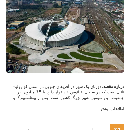
درباره مقصد:
دوربان یک شهر در آفریقای جنوبی در استان کوازولو-
ناتال است که در ساحل اقیانوس هند قرار دارد. با 3.5 میلیون نفر
جمعیت، این سومین شهر بزرگ کشور است، پس از یوهانسبورگ و
کیپ تاون. دوربان به عنوان "میدان بازی" خودش در آفریقای جنوبی
شناخته می شود، جایی که هوای گرم سالانه باعث می شود
اطلاعات بیشتر
بازدیدکنندگان بیشتر از سبک زندگی فضای باز استان استفاده کنند.
دوربان همچنین به عنوان "شهر سواری بر موج" شناخته می شود و برای
سواحل شنا و موج سواری فوق العاده اش معروف است که از بندر
24