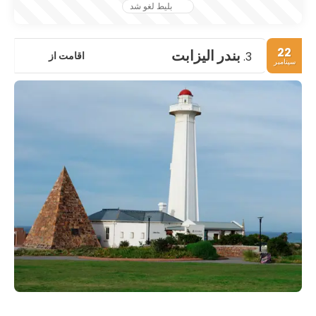
بلیط لغو شد
22
بندر الیزابت
اقامت از
3.
سپتامبر