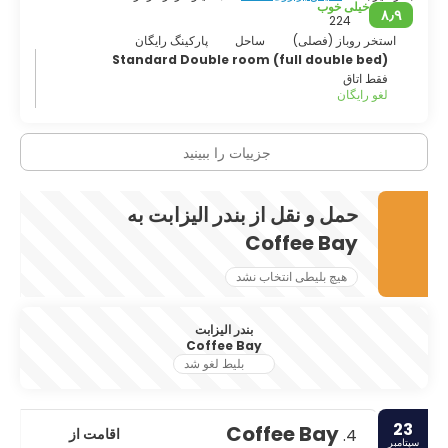
خیلی خوب
۸٫۹
224
استخر روباز (فصلی)
ساحل
پارکینگ رایگان
Standard Double room (full double bed)
فقط اتاق
لغو رایگان
جزییات را ببینید
حمل و نقل از بندر الیزابت به
Coffee Bay
هیچ بلیطی انتخاب نشد
بندر الیزابت
Coffee Bay
بلیط لغو شد
23
Coffee Bay
اقامت از
4.
سپتامبر