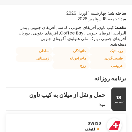
ساخته شد:
چهارشنبه 1 آوریل 2026
مبدا:
جمعه 18 سپتامبر 2026
مقصد:
کیپ تاون, آفریقای جنوبی , کناسنا, آفریقای جنوبی , بندر
الیزابت, آفریقای جنوبی , Coffee Bay, آفریقای جنوبی , دوربان,
آفریقای جنوبی , پارک ملی هلولوی, آفریقای جنوبی
دسته‌بندی
رومانتیک
خانوادگی
ساحلی
طبیعت‌گردی
ماجراجویانه
زمستانی
عروسی
زوج
برنامه روزانه
حمل و نقل از میلان به کیپ تاون
18
سپتامبر
مبدا
SWISS
1 توقف