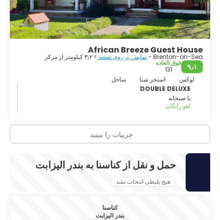
African Breeze Guest House
Brenton-on-Sea -
نمایش بر روی نقشه
> ۳٫۲ کیلومتر از مرکز
فوق العاده
۹٫۱
131
لوکس
استخر شنا
ساحل
DOUBLE DELUXE
با صبحانه
لغو رایگان
جزییات را ببینید
حمل و نقل از کناسنا به بندر الیزابت
هیچ بلیطی انتخاب نشد
کناسنا
بندر الیزابت