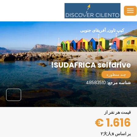
کیپ تاون, آفریقای جنوبی
SUDAFRICA selfdrive!
چند منظوره
شناسه مرجع:
48583510
قیمت هر نفر از
1.616 €
بر اساس ۲大人s