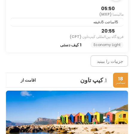
05:50
مالپنسا
(MXP)
15ساعت 5دقیقه
20:55
فرودگاه بین‌المللی کیپ‌تاون
(CPT)
1 کیف دستی
Economy Light
جزییات را ببینید
18
کیپ تاون
اقامت از
1.
سپتامبر