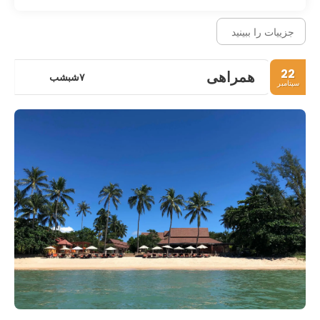
جزییات را ببینید
22
همراهی
۷شبشب
سپتامبر