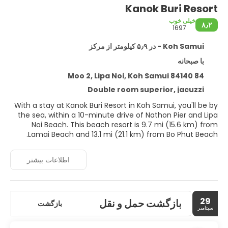
Kanok Buri Resort
خیلی خوب
۸٫۲
1697
Koh Samui - در ۵٫۹ کیلومتر از مرکز
با صبحانه
84 Moo 2, Lipa Noi, Koh Samui 84140
Double room superior, jacuzzi
With a stay at Kanok Buri Resort in Koh Samui, you'll be by
the sea, within a 10-minute drive of Nathon Pier and Lipa
Noi Beach. This beach resort is 9.7 mi (15.6 km) from
Lamai Beach and 13.1 mi (21.1 km) from Bo Phut Beach.
Take advantage of recreation opportunities such as an
اطلاعات بیشتر
outdoor pool or take in the view from a terrace and a
garden. This resort also features complimentary wireless
internet access and tour/ticket assistance.
29
بازگشت حمل و نقل
Make yourself at home in one of the 49 air-conditioned
بازگشت
سپتامبر
rooms featuring refrigerators. Complimentary wireless
internet access keeps you connected, and satellite