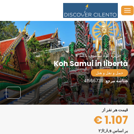
جزیره کوه ساموی, تایلند
Koh Samui in libertà
حمل و نقل و هتل
شناسه مرجع:
41566739
قیمت هر نفر از
1.107 €
بر اساس ۲大人s