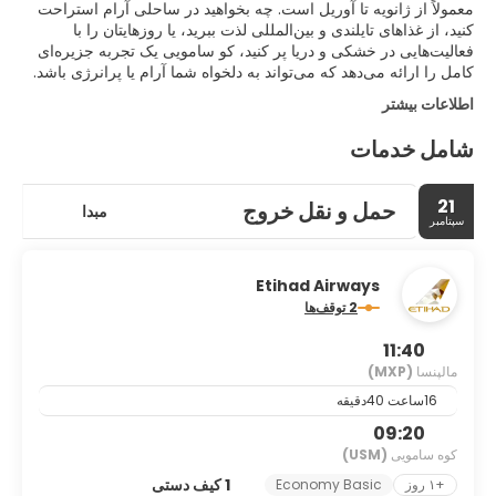
معمولاً از ژانویه تا آوریل است. چه بخواهید در ساحلی آرام استراحت
کنید، از غذاهای تایلندی و بین‌المللی لذت ببرید، یا روزهایتان را با
فعالیت‌هایی در خشکی و دریا پر کنید، کو سامویی یک تجربه جزیره‌ای
کامل را ارائه می‌دهد که می‌تواند به دلخواه شما آرام یا پرانرژی باشد.
اطلاعات بیشتر
شامل خدمات
21
حمل و نقل خروج
مبدا
سپتامبر
Etihad Airways
2 توقف‌ها
11:40
مالپنسا
(MXP)
16ساعت 40دقیقه
09:20
کوه سامویی
(USM)
1 کیف دستی
+۱ روز
Economy Basic