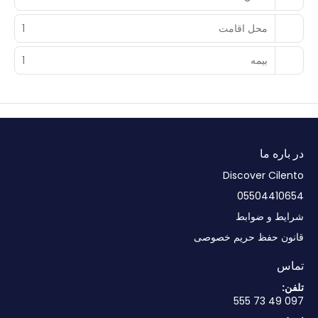
محل اقامت
1
بیمه
1
در باره ما
Discover Cilento
05504410654
شرایط و ضوابط
قانون حفظ حریم خصوصی
تماس
تلفن:
097 49 73 555