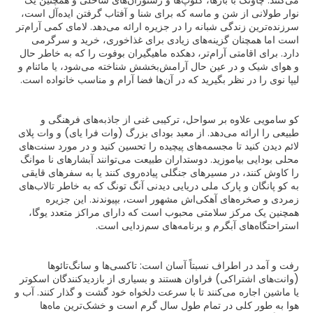
می‌کنند. چاونگ با بارها، کلوپ‌ها و رستوران‌های ساحلی و همچنین یک
نوار طولانی از شن و ماسه که برای شنا و آفتاب گرفتن ایده‌آل است،
سرزنده‌ترین زندگی شبانه را در جزیره ارائه می‌دهد. لامای کمی آرام‌تر
است اما همچنان گزینه‌های زیادی برای غذاخوری، خرید و سرگرمی
دارد. برای اقامتی آرام‌تر، دهکده ماهیگیران بوفوت را که به خاطر حال
و هوای شیک و در عین حال آرامش‌بخشش شناخته می‌شود، یا مائنام و
کو سامویی علاوه بر سواحل، ترکیبی غنی از جاذبه‌های فرهنگی و
طبیعی را ارائه می‌دهد. از معبد بودای بزرگ (وات فرا یای) و وات پلای
لائم دیدن کنید تا مجسمه‌های پیچیده را تحسین کنید و در مورد سنت‌های
محلی بودایی بیاموزید. دوستداران طبیعت می‌توانند آبشارهای نا موانگ
را کاوش کنند، در مسیرهای جنگلی پیاده‌روی کنند یا به سفرهای قایقی
به کو پانگان و پارک ملی دریایی دیدنی آنگ تونگ که به خاطر تالاب‌های
زمردی و صخره‌های آهکی‌اش مشهور است، بپیوندند. این جزیره
همچنین یک مرکز سلامتی محبوب است که دارای مراکز متعدد یوگا،
رفت و آمد در اطراف نسبتاً آسان است: تاکسی‌ها و سانگ‌تائوها
(وانت‌های اشتراکی) فراوان هستند و بسیاری از بازدیدکنندگان اسکوتر
یا ماشین اجاره می‌کنند تا با سرعت دلخواه خود گشت و گذار کنند. آب و
هوا به طور کلی در تمام طول سال گرم است و خشک‌ترین ماه‌ها