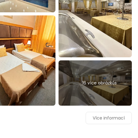
16 více obrázkůs
Více informací