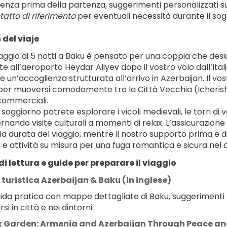
nza prima della partenza, suggerimenti personalizzati su rist
tatto di riferimento
 per eventuali necessità durante il sog
del viaje
aggio di 5 notti a Baku è pensato per una coppia che des
e all’aeroporto Heydar Aliyev dopo il vostro volo dall’Itali
e un’accoglienza strutturata all’arrivo in Azerbaijan. Il vos
per muoversi comodamente tra la Città Vecchia (Icherishe
 commerciali.
 soggiorno potrete esplorare i vicoli medievali, le torri di
ternando visite culturali a momenti di relax. L’assicurazione 
 la durata del viaggio, mentre il nostro supporto prima e 
i e attività su misura per una fuga romantica e sicura nel
di lettura e guide per preparare il viaggio
turistica Azerbaijan & Baku (in inglese)
da pratica con mappe dettagliate di Baku, suggerimenti di it
i in città e nei dintorni.
k Garden: Armenia and Azerbaijan Through Peace a