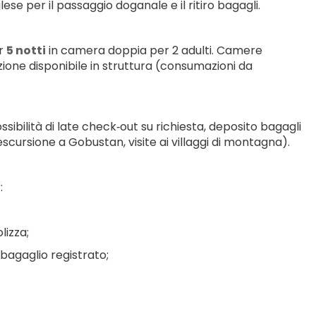
nglese per il passaggio doganale e il ritiro bagagli.
r 
5 notti
 in camera doppia per 2 adulti. Camere 
zione disponibile in struttura (consumazioni da 
sibilità di late check‑out su richiesta, deposito bagagli 
escursione a Gobustan, visite ai villaggi di montagna).
:
lizza;
agaglio registrato;