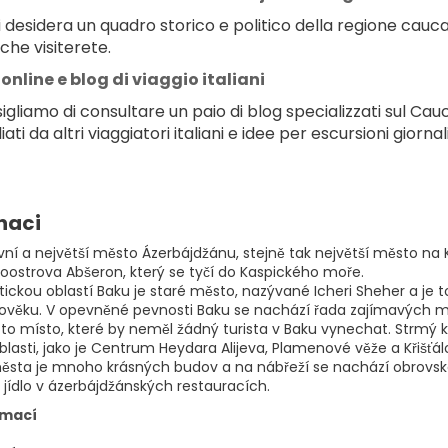
i desidera un quadro storico e politico della regione cauca
che visiterete.
online e blog di viaggio italiani
sigliamo di consultare un paio di blog specializzati sul Cau
iati da altri viaggiatori italiani e idee per escursioni giorna
naci
avní a největší město Ázerbájdžánu, stejně tak největší město na
loostrova Abšeron, který se tyčí do Kaspického moře.
istickou oblastí Baku je staré město, nazývané Icheri Sheher a 
ověku. V opevněné pevnosti Baku se nachází řada zajímavých mí
 to místo, které by neměl žádný turista v Baku vynechat. Strmý
blasti, jako je Centrum Heydara Alijeva, Plamenové věže a Křišťálo
ěsta je mnoho krásných budov a na nábřeží se nachází obrov
 jídlo v ázerbájdžánských restauracích.
rmací