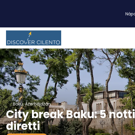
Náp
Baku, Ázerbájdžán
City break Baku: 5 nott
diretti