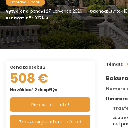
Doprava + hotel
Vytvořené:
pondělí 27. července 2026
-
Odchod:
čtvrtek 10
ID odkazu:
54927144
Témata
Cena za osobu Z
508 €
Baku ro
Numero d
Na základě 2 dospělýs
Itinerario
Přizpůsobte si to!
Trasf
Accogl
Zarezervujte si tento nápad
nel pa