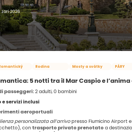
. září 2026
Romantický
Rodina
Mosty a svátky
PÁRY
mantica: 5 notti tra il Mar Caspio e l’anim
i passeggeri:
 2 adulti, 0 bambini
 e servizi inclusi
erimenti aeroportuali
ienza personalizzata all’arrivo
 presso Fiumicino Airport e
cchetto), con 
trasporto privato prenotato
 a destinazi