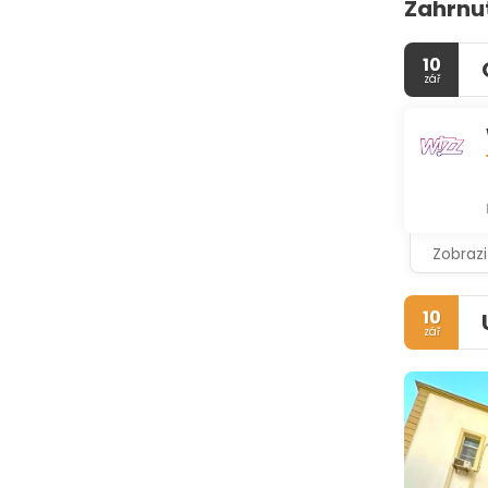
Zahrnu
10
zář
Zobrazi
10
zář