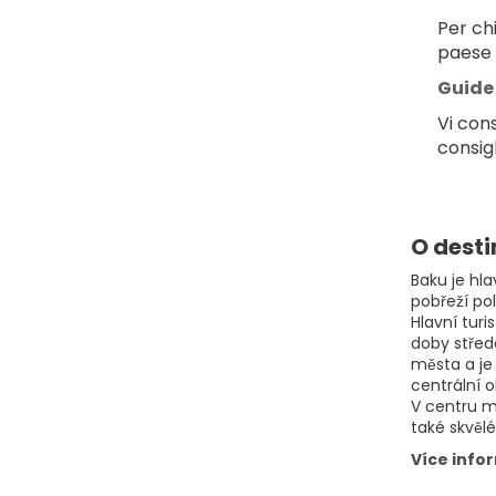
Per ch
paese 
Guide 
Vi con
consigl
O desti
Baku je hl
pobřeží po
Hlavní tur
doby střed
města a je
centrální o
V centru m
také skvělé
Více info