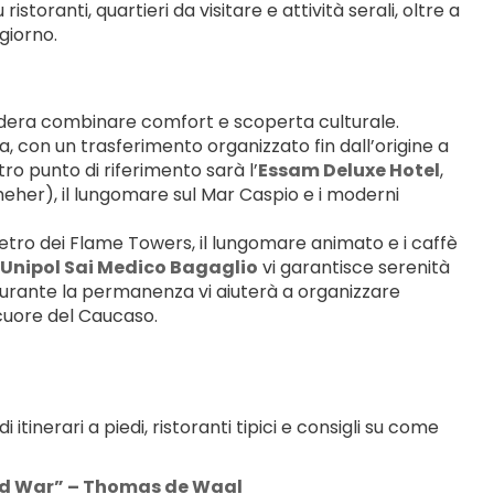
oranti, quartieri da visitare e attività serali, oltre a 
giorno.
idera combinare comfort e scoperta culturale. 
a, con un trasferimento organizzato fin dall’origine a 
tro punto di riferimento sarà l’
Essam Deluxe Hotel
, 
her), il lungomare sul Mar Caspio e i moderni 
 vetro dei Flame Towers, il lungomare animato e i caffè 
Unipol Sai Medico Bagaglio
 vi garantisce serenità 
durante la permanenza vi aiuterà a organizzare 
 cuore del Caucaso.
inerari a piedi, ristoranti tipici e consigli su come 
nd War” – Thomas de Waal