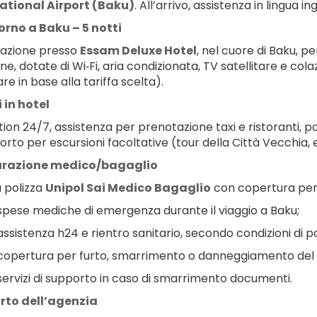
ational Airport (Baku)
. All’arrivo, assistenza in lingua i
rno a Baku – 5 notti
azione presso 
Essam Deluxe Hotel
, nel cuore di Baku, pe
, dotate di Wi‑Fi, aria condizionata, TV satellitare e cola
are in base alla tariffa scelta).
i in hotel
on 24/7, assistenza per prenotazione taxi e ristoranti, pos
orto per escursioni facoltative (tour della Città Vecchia, 
urazione medico/bagaglio
 polizza 
Unipol Sai Medico Bagaglio
 con copertura per
spese mediche di emergenza durante il viaggio a Baku;
assistenza h24 e rientro sanitario, secondo condizioni di po
copertura per furto, smarrimento o danneggiamento del b
servizi di supporto in caso di smarrimento documenti.
rto dell’agenzia