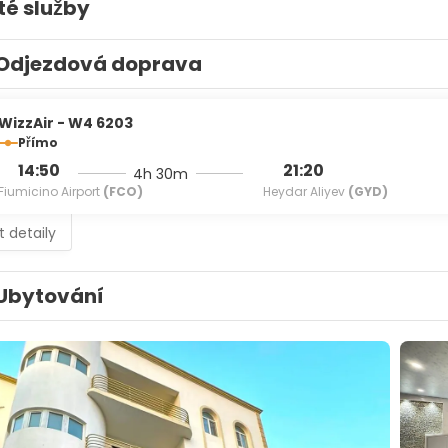
té služby
Odjezdová doprava
WizzAir - W4 6203
Přímo
14:50
21:20
4h 30m
Fiumicino Airport
(FCO)
Heydar Aliyev
(GYD)
t detaily
Ubytování