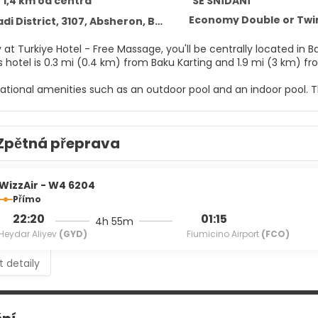
 1,4 km od centra
SE SNÍDANÍ
Economy Double or Twin
 District, 3107, Absheron, Baku 1075
 at Turkiye Hotel - Free Massage, you'll be centrally located in 
cuit. This hotel is 0.3 mi (0.4 km) from Baku Karting and 1.9 mi (3 km) 
eational amenities such as an outdoor pool and an indoor pool. T
 concierge services.
elf at home in one of the 37 air-conditioned rooms featuring L
Zpětná přeprava
 and Egyptian cotton sheets. Complimentary wireless internet 
for your entertainment. Private bathrooms with showers feature 
l at the restaurant or snacks in the hotel's coffee shop/cafe. B
WizzAir - W4 6204
Přímo
22:20
01:15
4h 55m
enities include a 24-hour front desk, luggage storage, and a saf
Heydar Aliyev
(GYD)
Fiumicino Airport
(FCO)
nsite.
t detaily