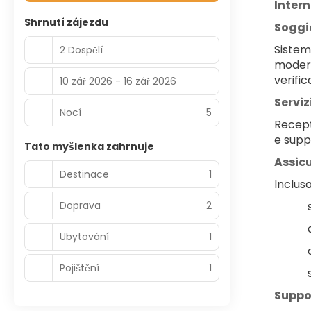
Intern
Shrnutí zájezdu
Soggio
Sistem
2 Dospělí
moderne
verific
10 zář 2026 - 16 zář 2026
Serviz
Nocí
5
Recepti
e supp
Tato myšlenka zahrnuje
Assic
Destinace
1
Inclusa
Doprava
2
Ubytování
1
Pojištění
1
Suppo