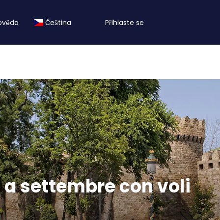
ověda
Čeština
Přihlaste se
i a settembre con voli