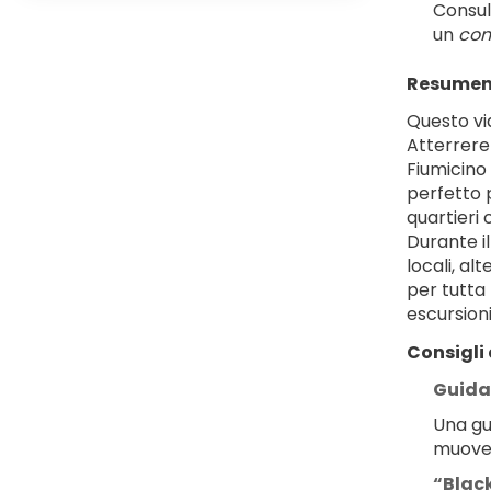
Consule
un 
con
Resumen 
Questo vi
Atterreret
Fiumicino 
perfetto 
quartieri
Durante il
locali, al
per tutta
escursion
Consigli 
Guida 
Una gui
muovers
“Blac