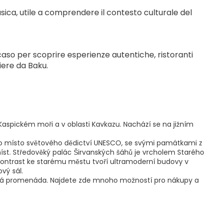
sica, utile a comprendere il contesto culturale del 
caso per scoprire esperienze autentiche, ristoranti 
liere da Baku.
 Kaspickém moři a v oblasti Kavkazu. Nachází se na jižním
je to místo světového dědictví UNESCO, se svými památkami z
st. Středověký palác Širvanských šáhů je vrcholem Starého
 kontrast ke starému městu tvoří ultramoderní budovy v
vý sál.
ská promenáda. Najdete zde mnoho možností pro nákupy a