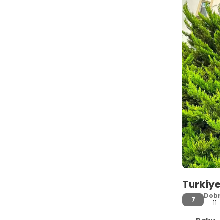
Turkiy
Dob
7
11