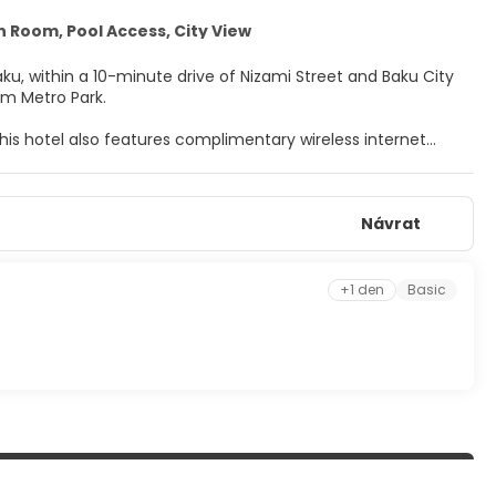
 Room, Pool Access, City View
Baku, within a 10-minute drive of Nizami Street and Baku City
from Metro Park.
his hotel also features complimentary wireless internet
CD televisions. Your pillowtop bed comes with down
Návrat
access keeps you connected, and satellite programming is
rainfall showerheads and complimentary toiletries.
uffet breakfasts are available daily from 8:00 AM to 11:00 AM
+1 den
Basic
e deposit box at the front desk. Free self parking is