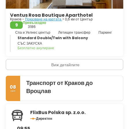
доминира в комплекса на Вавел. Това е мястото на
коронацията и погребението на почти всички монарси на
Ventus Rosa Boutique Aparthotel
Полша. Построена в началото на 11 век в романски стил,
Краков -
Показване на картата
> 0,6 км от Център
нейната кула предлага прекрасна гледка към Краков.
Превъзходно
9
Красотата на старата му архитектура, атмосферата на
3186
велика култура, изкуство и литература, очарованието на
Спа и Уелнес център
Летищен трансфер
Паркинг
многобройните му кафенета, барове и кръчми, винаги пълни
Standard Double/Twin with Balcony
с местни жители и туристи, прави този град една от най-
СЪС ЗАКУСКА
Безплатно анулиране
добрите туристически дестинации в света.
Виж детайлите
Транспорт от Краков до
08
Вроцлав
сеп
FlixBus Polska sp. z.o.o.
Директен
09:55