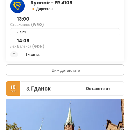
Ryanair - FR 4105
Директен
13:00
Страховице
(WRO)
1ч. 5m
14:05
Лех Валенса
(GDN)
1 чанта
Y
Виж детайлите
10
Гданск
Останете от
3.
сеп