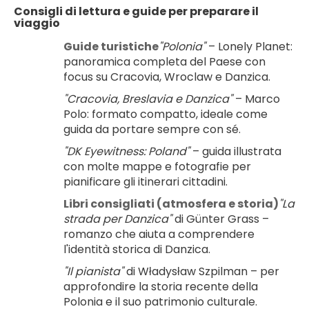
Consigli di lettura e guide per preparare il 
viaggio
Guide turistiche
"Polonia"
 – Lonely Planet: 
panoramica completa del Paese con 
focus su Cracovia, Wroclaw e Danzica.
"Cracovia, Breslavia e Danzica"
 – Marco 
Polo: formato compatto, ideale come 
guida da portare sempre con sé.
"DK Eyewitness: Poland"
 – guida illustrata 
con molte mappe e fotografie per 
pianificare gli itinerari cittadini.
Libri consigliati (atmosfera e storia)
"La 
strada per Danzica"
 di Günter Grass – 
romanzo che aiuta a comprendere 
l'identità storica di Danzica.
"Il pianista"
 di Władysław Szpilman – per 
approfondire la storia recente della 
Polonia e il suo patrimonio culturale.