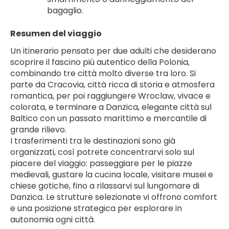
bagaglio.
Resumen del viaggio
Un itinerario pensato per due adulti che desiderano 
scoprire il fascino più autentico della Polonia, 
combinando tre città molto diverse tra loro. Si 
parte da Cracovia, città ricca di storia e atmosfera 
romantica, per poi raggiungere Wroclaw, vivace e 
colorata, e terminare a Danzica, elegante città sul 
Baltico con un passato marittimo e mercantile di 
grande rilievo.
I trasferimenti tra le destinazioni sono già 
organizzati, così potrete concentrarvi solo sul 
piacere del viaggio: passeggiare per le piazze 
medievali, gustare la cucina locale, visitare musei e 
chiese gotiche, fino a rilassarvi sul lungomare di 
Danzica. Le strutture selezionate vi offrono comfort 
e una posizione strategica per esplorare in 
autonomia ogni città.