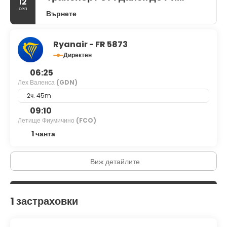
12
сеп
Върнете
Ryanair - FR 5873
Директен
06:25
Лех Валенса
(GDN)
2ч. 45m
09:10
Летище Фиумичино
(FCO)
1 чанта
Виж детайлите
1 застраховки