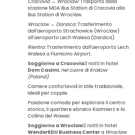
Cracovia → Wroclaw:
 Trasporto dalla 
stazione MDA Bus Station di Cracovia alla 
Bus Station di Wroclaw.
Wroclaw → Danzica:
 Trasferimento 
dall'aeroporto Strachowice (Wroclaw) 
all'aeroporto Lech Walesa (Danzica).
Rientro:
 Trasferimento dall'aeroporto Lech 
Walesa a Fiumicino Airport.
Soggiorno a Cracovia
3 notti in hotel 
Dom Casimi
, nel cuore di 
Krakow 
(Poland)
.
Camere confortevoli in stile tradizionale, 
ideali per coppie.
Posizione comoda per esplorare il centro 
storico, il quartiere ebraico Kazimierz e la 
Collina del Wawel.
Soggiorno a Wroclaw
2 notti in hotel 
WenderEDU Business Center
 a 
Wroclaw 