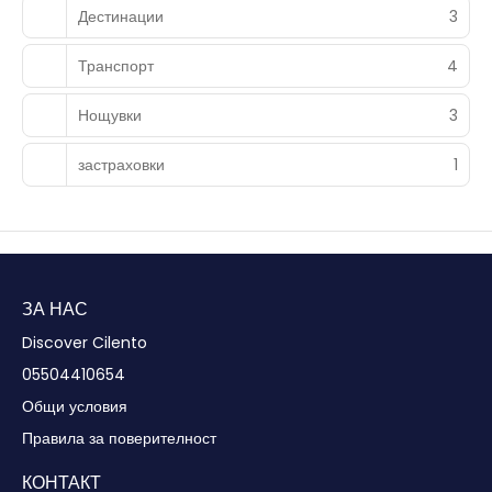
Дестинации
3
Транспорт
4
Нощувки
3
застраховки
1
ЗА НАС
Discover Cilento
05504410654
Общи условия
Правила за поверителност
КОНТАКТ