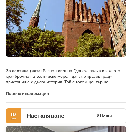
За дестинацията:
Разположен на Гданска залив и южното
крайбрежие на Балтийско море, Гданск е красив град-
пристанище с дълга история. Той е голям център на
икономическия живот, науката, културата и популярна
туристическа дестинация. Като пристанищен град и главен
Повече информация
партньор в Ханзейския съюз, Гданск винаги е бил в контакт с
чуждестранни държави. Днес Гданск е столица на
Померанската провинция и важен административен център.
10
Настаняване
След Втората световна война Гданск беше в голяма степен в
2 Нощи
сеп
руини, но сградите преминаха през изключителни
реставрации, изглежда невъзможно да се определи кои