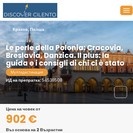
Краков, Полша
Le perle della Polonia: Cracovia,
Breslavia, Danzica. Il plus: la
guida e i consigli di chi ci è stato
Мултидестинация
ИД на препратка:
54538508
цена на човек от
902 €
Въз основа на 2 Възрастни