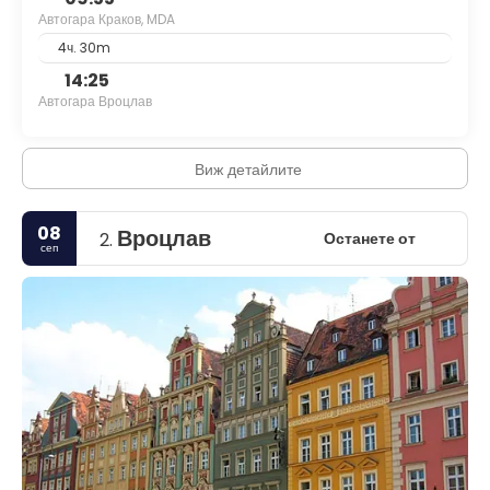
Автогара Краков, MDA
4ч. 30m
14:25
Автогара Вроцлав
Виж детайлите
08
Вроцлав
Останете от
2.
сеп