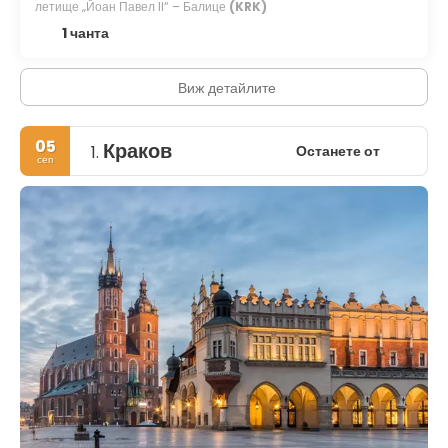
летище „Йоан Павел II“ – Балице
(KRK)
1 чанта
Виж детайлите
05
Краков
Останете от
1.
сеп