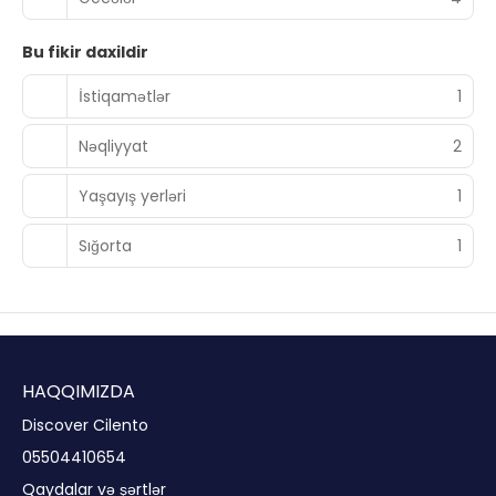
Bu fikir daxildir
İstiqamətlər
1
Nəqliyyat
2
Yaşayış yerləri
1
Sığorta
1
HAQQIMIZDA
Discover Cilento
05504410654
Qaydalar və şərtlər