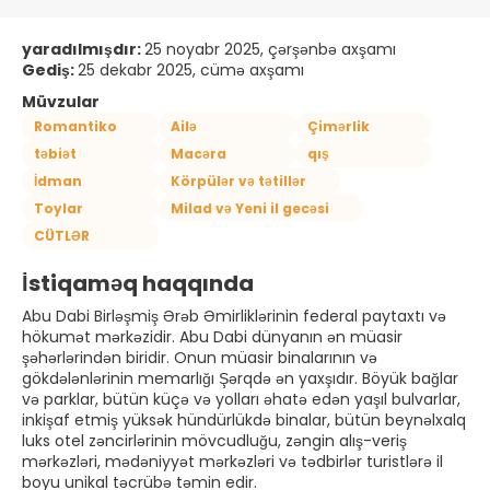
yaradılmışdır:
25 noyabr 2025, çərşənbə axşamı
Gediş:
25 dekabr 2025, cümə axşamı
Müvzular
Romantiko
Ailə
Çimərlik
təbiət
Macəra
qış
İdman
Körpülər və tətillər
Toylar
Milad və Yeni il gecəsi
CÜTLƏR
İstiqaməq haqqında
Abu Dabi Birləşmiş Ərəb Əmirliklərinin federal paytaxtı və
hökumət mərkəzidir. Abu Dabi dünyanın ən müasir
şəhərlərindən biridir. Onun müasir binalarının və
gökdələnlərinin memarlığı Şərqdə ən yaxşıdır. Böyük bağlar
və parklar, bütün küçə və yolları əhatə edən yaşıl bulvarlar,
inkişaf etmiş yüksək hündürlükdə binalar, bütün beynəlxalq
luks otel zəncirlərinin mövcudluğu, zəngin alış-veriş
mərkəzləri, mədəniyyət mərkəzləri və tədbirlər turistlərə il
boyu unikal təcrübə təmin edir.