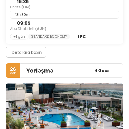
16:35
Linate
(LIN)
13h 30m
09:05
Abu Dhabi Intl
(AUH)
1 PC
+1 gün
STANDARD ECONOMY
Detallara baxın
26
Yerləşmə
4 Gecə
dek