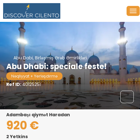
Abu Dabi, Birləşmiş Ərəb Əmirlikləri
Abu Dhabi: speciale feste!
Nəqliyyat + Yerləşdirmə
Ref ID:
40125251
adambaşı qiymət Haradan
920 €
2 Yetkins