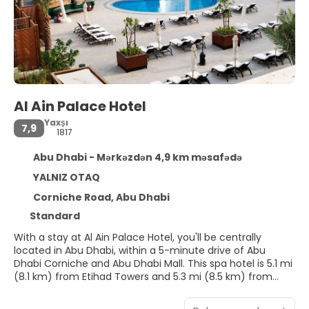
Al Ain Palace Hotel
Yaxşı
7,9
1817
Abu Dhabi - Mərkəzdən 4,9 km məsafədə
YALNIZ OTAQ
Corniche Road, Abu Dhabi
Standard
With a stay at Al Ain Palace Hotel, you'll be centrally
located in Abu Dhabi, within a 5-minute drive of Abu
Dhabi Corniche and Abu Dhabi Mall. This spa hotel is 5.1 mi
(8.1 km) from Etihad Towers and 5.3 mi (8.5 km) from
Louvre Abu Dhabi.