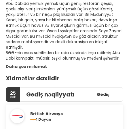
Abu Dabida yemək yemək üçün geniş restoran çeşidi,
çoxlu alış-veriş imkanları, yürüşmək üçün gözəl Korniş,
yaxşı otellər və bir neçə plaj klubları var. Bir Mədəniyyət
Kəndi, bir qala, yaxşı bir kitabxana, balıq bazarı, dəvə inşa
etmək üçün hovuz və ziyarətçilərin görməsi üçün bir çox
digər görüntülər var. Əsas təşviqatlar arasında Şeyx Zayed
Məscidi var. Bu məscid həqiqətən də göz alıcıdır. Struktur
sadəcə möhtəşəmdir və daxili dekorasiya ən inkişaf
etmişdir.
BƏƏ-nin əsas sahilindən bir ada üzərində inşa edilmiş Abu
Dabi kompakt, müasir, təşkil olunmuş və mədəni şəhərdir.
Daha çox məlumat
Xidmətlər daxildir
25
Gediş nəqliyyatı
Gediş
dek
British Airways
1 Dayan