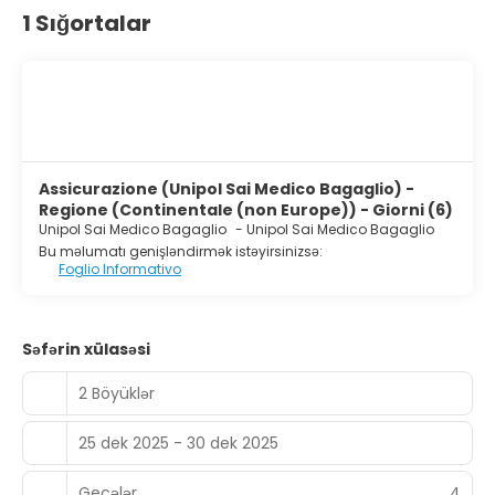
1 Sığortalar
limo/town car service, and complimentary newspapers in
the lobby. For a surcharge, guests may use a roundtrip
airport shuttle (available 24 hours) and a bus station
shuttle.
Assicurazione (Unipol Sai Medico Bagaglio) -
Regione (Continentale (non Europe)) - Giorni (6)
Unipol Sai Medico Bagaglio
-
Unipol Sai Medico Bagaglio
Bu məlumatı genişləndirmək istəyirsinizsə:
Foglio Informativo
Səfərin xülasəsi
2 Böyüklər
25 dek 2025 - 30 dek 2025
Gecələr
4