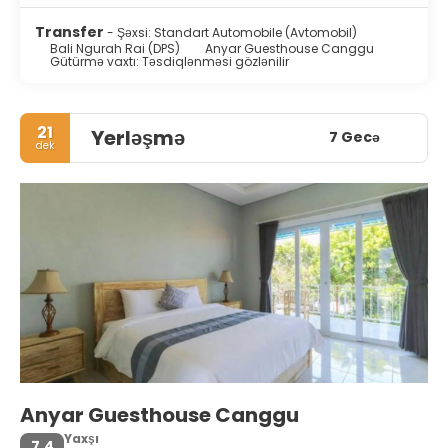
Transfer
- Şəxsi: Standart Automobile (Avtomobil)
Bali Ngurah Rai (DPS)
Anyar Guesthouse Canggu
Gütürmə vaxtı: Təsdiqlənməsi gözlənilir
21
Yerləşmə
7 Gecə
dek
Anyar Guesthouse Canggu
Yaxşı
7,4