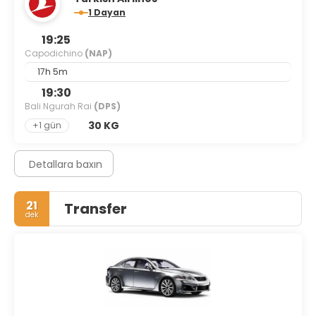
1 Dayan
19:25
Capodichino
(NAP)
17h 5m
19:30
Bali Ngurah Rai
(DPS)
30 KG
+1 gün
Detallara baxın
21
Transfer
dek