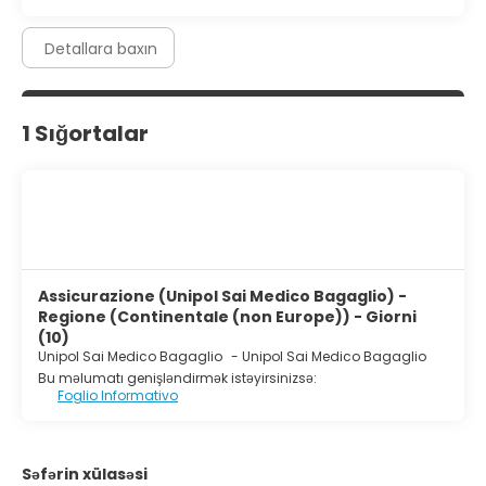
Detallara baxın
1 Sığortalar
Assicurazione (Unipol Sai Medico Bagaglio) -
Regione (Continentale (non Europe)) - Giorni
(10)
Unipol Sai Medico Bagaglio
-
Unipol Sai Medico Bagaglio
Bu məlumatı genişləndirmək istəyirsinizsə:
Foglio Informativo
Səfərin xülasəsi