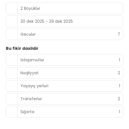
2 Böyüklər
20 dek 2025 - 29 dek 2025
Gecələr
7
Bu fikir daxildir
İstiqamətlər
1
Nəqliyyat
2
Yaşayış yerləri
1
Transferlər
2
Sığorta
1