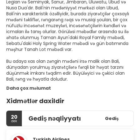
Legian və Seminyak, Sanur, Jimbaran, Uluwatu, Ubud və
Nusa Dua'dır. Bali'nin mədəniyyət mərkəzi olan Ubud,
Bali'nin xarakteristik özəlliyidir, burada ziyarətçilər çoxsaylı
mədəni təkliflər, rəngarəng rəqs və musiqi şouları, bir çox
nüfuzlu incəsənət muzeyləri, incəsənətçilərin kəndləri və
icmaları ilə tanış olurlar. Görüləsi məbədlər arasında su ilə
əhatə olunmuş Taman Ayun'daki Royal Family məbədi,
Sebatu'daki Holy Spring Water məbədi və gün batımında
məşhur Tanah Lot məbədi var.
Bu adaya xas olan zəngin mədəni irsə malik olan Bali,
dünyadan yorulmuş ziyarətçilərə fərqli bir həyat tarzını
düşünmək imkanı təqdim edir. Büyüləyici və çəkici olan
Bali, rəng və həyatla doludur.
Daha çox məlumat
Xidmətlər daxildir
20
Gediş nəqliyyatı
Gediş
dek
Turkish Airlines