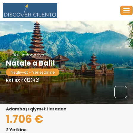
Bali, İndoneziya
Natale a Bali!
Nəqliyyat + Yerləşdirmə
Ref ID:
40123421
adambaşı qiymət Haradan
1.706 €
2 Yetkins