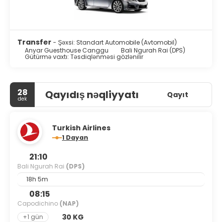
Transfer
- Şəxsi: Standart Automobile (Avtomobil)
Anyar Guesthouse Canggu
Bali Ngurah Rai (DPS)
Gütürmə vaxtı: Təsdiqlənməsi gözlənilir
28
Qayıdış nəqliyyatı
Qayıt
dek
Turkish Airlines
1 Dayan
21:10
Bali Ngurah Rai
(DPS)
18h 5m
08:15
Capodichino
(NAP)
30 KG
+1 gün