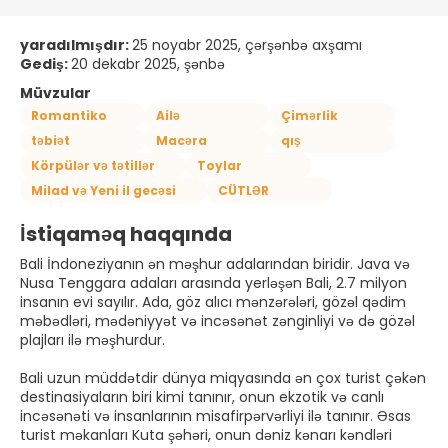
yaradılmışdır:
25 noyabr 2025, çərşənbə axşamı
Gediş:
20 dekabr 2025, şənbə
Müvzular
Romantiko
Ailə
Çimərlik
təbiət
Macəra
qış
Körpülər və tətillər
Toylar
Milad və Yeni il gecəsi
CÜTLƏR
İstiqaməq haqqında
Bali İndoneziyanın ən məşhur adalarından biridir. Java və
Nusa Tenggara adaları arasında yerləşən Bali, 2.7 milyon
insanın evi sayılır. Ada, göz alıcı mənzərələri, gözəl qədim
məbədləri, mədəniyyət və incəsənət zənginliyi və də gözəl
plajları ilə məşhurdur.
Bali uzun müddətdir dünya miqyasında ən çox turist çəkən
destinasiyaların biri kimi tanınır, onun ekzotik və canlı
incəsənəti və insanlarının misafirpərvərliyi ilə tanınır. Əsas
turist məkanları Kuta şəhəri, onun dəniz kənarı kəndləri