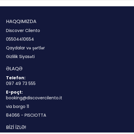
HAQQIMIZDA
Discover Cilento
05504410654
Qaydalar və şərtlər
Gizlilik Siyasəti
ƏLAQƏ
Telefon:
097 49 73 555
E-poçt:
booking@discovercilento.it
via borgo 11
84066 - PISCIOTTA
BIZI IZLƏ!