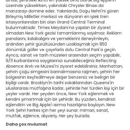
Binası, şehirdeki ikinci en yüksek bina olarak Big Apple'ın
üzerinde yükselirken, yakındaki Chrysler Binası da
manzarayı domine eder. Yakınlarda, Doğu Nehri'ni gören
Birleşmiş Milletler merkezi ve dünyanın en işlek tren
istasyonlarından biri olan Grand Central Terminal
bulunmaktadır. Times Meydanı'na yapılan bir ziyaret
olmadan New York gezisi tamamlanmış sayılmaz. Reklam
panolarını, kalabalığını ve yemeklerini deneyimleyin,
ardından şehir gürültüsünden uzaklaşmak için 850
dönümlük göller ve çayırlarla dolu Central Park'a geçin.
Ayrıca, sanat ve tarih müzeleri arasından seçim yapabilir,
9/11 kurbanlarına saygılarınızı sunabileceğiniz Reflecting
Absence Anıtı ve Müzesi'ni ziyaret edebilirsiniz. Manhattan,
şehrin çoğu simgesini barındırmasına rağmen, şehrin her
bölgesinin keşfedilmeye değer benzersiz ve belirgin bir
kişiliği vardır. Brooklyn'in tarihi sokaklarından Queens'in
uluslararası mutfağına kadar, şehirde her türden kişi için bir
şeyler vardır. Her şeyden önce, New York eğlenmek ve
kendini şımartmak için bir şehirdir. Bu yüzden, kendinizi
eğlendirin ve Big Apple'ı ısırma hazırlığına başlayın. New
York Şehri herkes için her şeyi sunar: mimari, sanat,
mutfak, eğlence, alışveriş. Her şey burada.
Daha çox məlumat