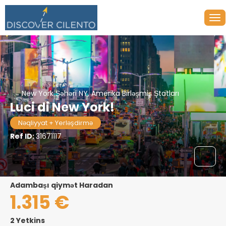
New York Şəhəri NY, Amerika Birləşmiş Ştatları
Luci di New York!
Nəqliyyat + Yerləşdirmə
Ref ID:
31671117
adambaşı qiymət Haradan
1.315 €
2 Yetkins