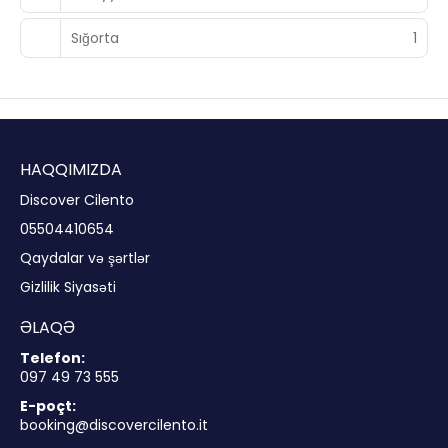
Sığorta
1
HAQQIMIZDA
Discover Cilento
05504410654
Qaydalar və şərtlər
Gizlilik Siyasəti
ƏLAQƏ
Telefon:
097 49 73 555
E-poçt:
booking@discovercilento.it