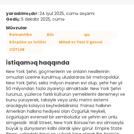
yaradılmışdır:
24 iyul 2025, cümə axşamı
Gediş:
5 dekabr 2025, cümə
Müvzular
Romantiko
Ailə
qış
Körpülər və tətillər
Milad və Yeni il gecəsi
CÜTLƏR
İstiqaməq haqqında
New York Şehri, göçmenlerin ve onların nesillerinin
omuzları üzerine kurulmuş uluslararası bir metropoldür.
New York Şehri, sekiz milyon insanın evi olup, şehir her yıl
50 milyondan fazla ziyaretçi almaktadır. New York Şehri
turunuz, yüzlerce farklı kültürün yemeklerini denemeyi ve
bunu yürüyerek, taksiyle veya ünlü metro sistemi
aracılığıyla kolayca keşfedebilirsiniz. Fransız halkının
Amerikan halkına hediyesi olan Özgürlük Heykeli,
özgürlüğün evrensel bir sembolüdür ve şehrin en ünlü
simgesidir. Wall Street, New York Borsası'nın evi olmasıyla
büyük iş dünyasının kalbi olarak işlev görür. Empire State