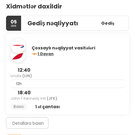
Xidmətlər daxildir
05
Gediş nəqliyyatı
Gediş
dek
Çoxsaylı nəqliyyat vasitələri
1 Dayan
12:40
Linate
(LIN)
12h
18:40
John F Kennedy Intl
(JFK)
1 əl çantası
Basic
Detallara baxın