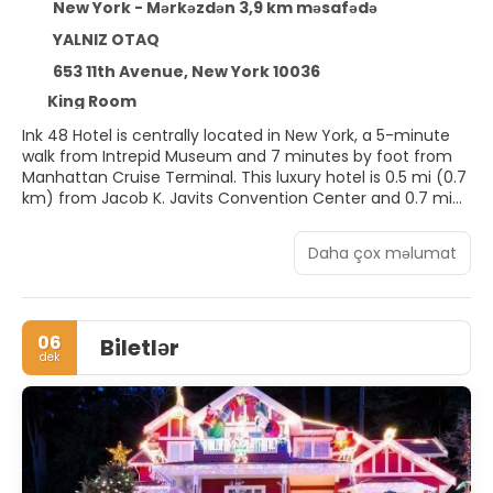
New York - Mərkəzdən 3,9 km məsafədə
YALNIZ OTAQ
653 11th Avenue, New York 10036
King Room
Ink 48 Hotel is centrally located in New York, a 5-minute
walk from Intrepid Museum and 7 minutes by foot from
Manhattan Cruise Terminal. This luxury hotel is 0.5 mi (0.7
km) from Jacob K. Javits Convention Center and 0.7 mi
(1.1 km) from Times Square.
Daha çox məlumat
Don't miss out on recreational opportunities including a
24-hour fitness center and bicycles to rent. Additional
amenities at this hotel include concierge services,
wedding services, and a television in a common area.
06
Biletlər
dek
Make yourself at home in one of the 222 guestrooms
featuring minibars and LCD televisions. Your pillowtop bed
comes with Frette Italian sheets. Wireless internet access
(surcharge) keeps you connected, and cable
programming is available for your entertainment. Private
bathrooms with showers feature designer toiletries and
hair dryers.