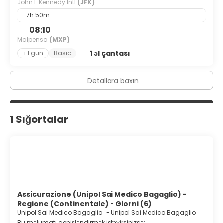
John F Kennedy Intl
(JFK)
7h 50m
08:10
Malpensa
(MXP)
1 əl çantası
+1 gün
Basic
Detallara baxın
1 Sığortalar
Assicurazione (Unipol Sai Medico Bagaglio) -
Regione (Continentale) - Giorni (6)
Unipol Sai Medico Bagaglio
-
Unipol Sai Medico Bagaglio
Bu məlumatı genişləndirmək istəyirsinizsə: