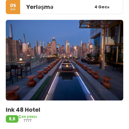
05
Yerləşmə
4 Gecə
dek
Ink 48 Hotel
Çox yaxşı
8,6
7777