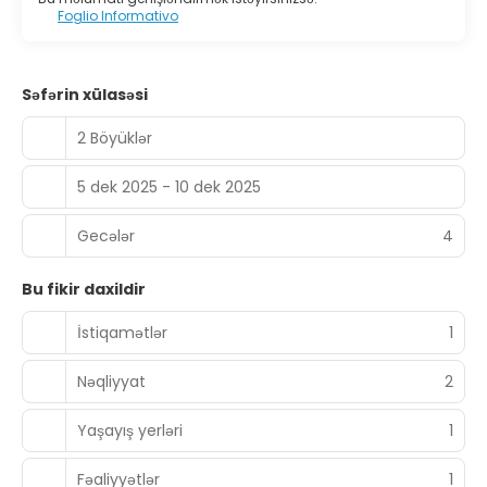
Foglio Informativo
Səfərin xülasəsi
2 Böyüklər
5 dek 2025 - 10 dek 2025
Gecələr
4
Bu fikir daxildir
İstiqamətlər
1
Nəqliyyat
2
Yaşayış yerləri
1
Fəaliyyətlər
1